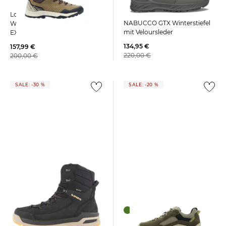
Lowa | Herren Wanderstiefel
Lowa | Herren
NABUCCO GTX Winterstiefel
Wanderschuhe LOWA
mit Veloursleder
EXPLORER GTX LO
134,95 €
157,99 €
220,00 €
200,00 €
SALE: -30 %
SALE: -20 %