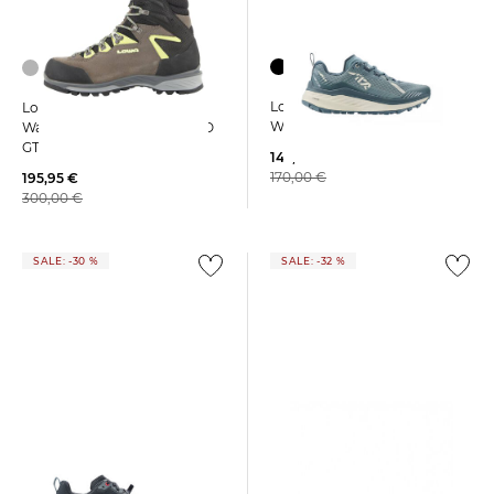
Lowa | Damen
Lowa | Damen
Wanderschuhe SKYTERRA
Wanderschuhe LAVENA EVO
GTX WS
142,75 €
170,00 €
195,95 €
300,00 €
SALE: -30 %
SALE: -32 %