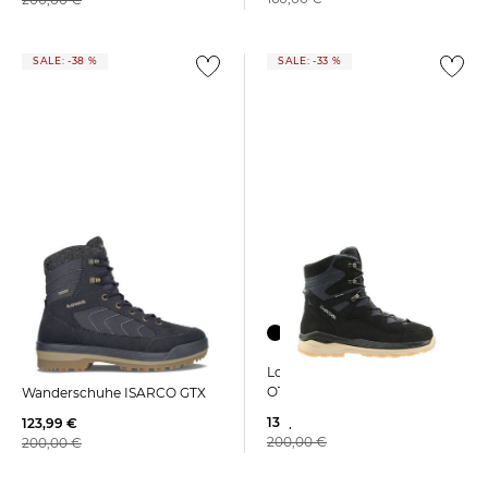
SALE: -38 %
SALE: -33 %
Lowa | Herren Winterboots
Lowa | Herren
OTTAWA EVO GTX
Wanderschuhe ISARCO GTX
134,85 €
123,99 €
200,00 €
200,00 €