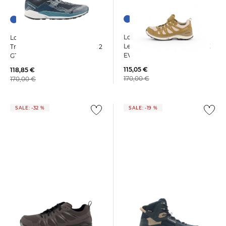
+3
Lowa | Damen
Lowa | Herren
Leichtwanderschuhe INNOX
Trailrunningschuhe AMPLUX 2
EVO II GTX W
GTX
115,05 €
118,85 €
170,00 €
170,00 €
SALE: -32 %
SALE: -19 %