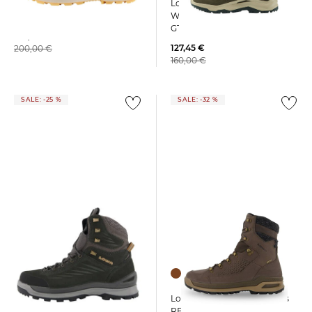
Lowa | Herren
Lowa | Herren Stiefel
Wanderschuhe VENTIERRA
OTTAWA GTX
GTX LO
139,55 €
127,45 €
200,00 €
160,00 €
SALE: -25 %
SALE: -32 %
Lowa | Herren Winterboots
Lowa | Herren Winterboots
RENEGADE EVO ICE GTX
CALLISTO GTX