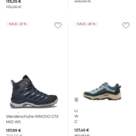
200,00 €
135,05 €
170,00 €
SALE: -21 %
SALE: -20 %
Lowa | Damen
Lowa | Damen
Wanderschuhe VENTIERRA
Wanderschuhe INNOVO GTX
GTX LO
MID WS
127,45 €
157,99 €
160,00 €
200,00 €