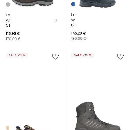
+2
Lowa | Herren
Lowa | Herren
Wanderschuhe VENTIERRA
Wanderschuhe INNOX EVO II
GTX MID
GTX
145,29 €
115,95 €
180,00 €
170,00 €
SALE: -21 %
SALE: -39 %