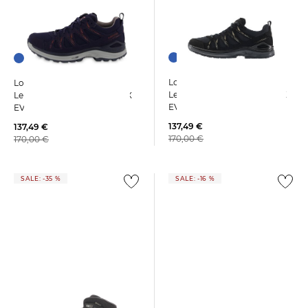
+3
+3
Lowa | Damen
Lowa | Damen
Leichtwanderschuhe INNOX
Leichtwanderschuhe INNOX
EVO II GTX W
EVO II GTX W
137,49 €
137,49 €
170,00 €
170,00 €
SALE: -35 %
SALE: -16 %