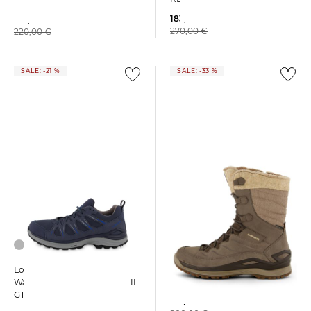
183,95 €
163,99 €
270,00 €
220,00 €
SALE: -21 %
SALE: -33 %
+2
Lowa | Damen Winterstiefel
Lowa | Herren
BARINA EVO GTX Ws
Wanderschuhe INNOX EVO II
GTX
133,95 €