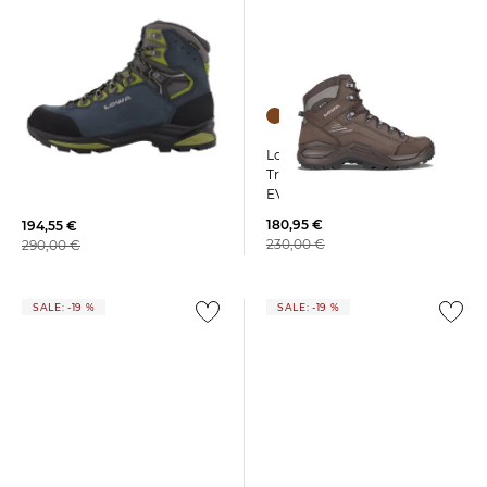
Lowa | Herren
Lowa | Herren Bergstiefel
Trekkingschuhe RENEGADE
CAMINO EVO GTX
EVO GTX MID W
Knöchelhoch
180,95 €
194,55 €
230,00 €
290,00 €
SALE: -19 %
SALE: -19 %