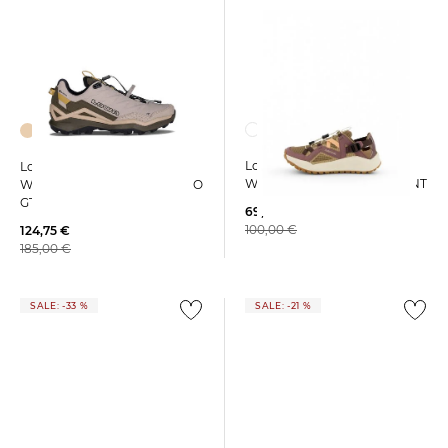
Lowa | Damen
Lowa | Herren
Wanderschuhe KALOYA VENT
Wanderschuhe MADDOX PRO
GTX SL LO
69,75 €
100,00 €
124,75 €
185,00 €
SALE: -33 %
SALE: -21 %