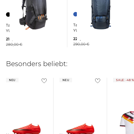
Tatonka | Trekkingrucksack
Tatonka | Trekkingrucksack
YUKON 60+10
YUKON 50+10
224,39 €
216,65 €
290,00 €
280,00 €
Besonders beliebt:
NEU
NEU
SALE: -48 