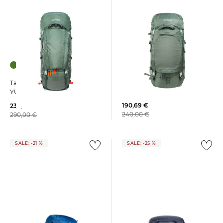
Tatonka | Herren
Tatonka | Trekkingrucksack
Tourenrucksack PYROX 45+10
YUKON 60+10 WOMEN
190,69 €
230,79 €
240,00 €
290,00 €
SALE: -21 %
SALE: -25 %