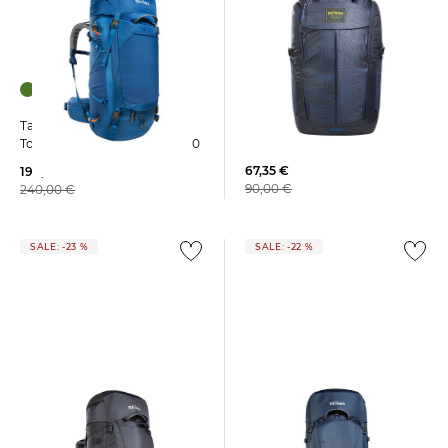
Tatonka | Tagesrucksack
Tatonka | Herren
CITY PACK 22
Tourenrucksack PYROX 45+10
67,35 €
190,69 €
90,00 €
240,00 €
SALE: -23 %
SALE: -22 %