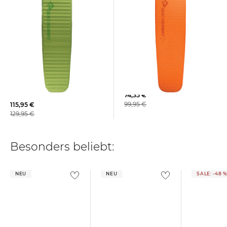
Sea to Summit | Isomatte
Sea to Summit | Isomatte
"Camp Mat Self Inflating"
"Comfort Light Self Inflating
Regular"
74,35 €
99,95 €
115,95 €
129,95 €
Besonders beliebt:
NEU
NEU
SALE: -48 