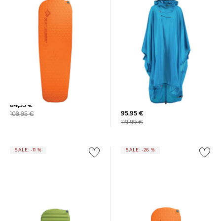
Sea to Summit | Umhang
Sea to Summit | Isomatte
ULTRA SIL NANO TARP-
"Camp Mat Self Inflating"
PONCHO 15D
84,35 €
95,95 €
109,95 €
119,99 €
SALE: -11 %
SALE: -26 %