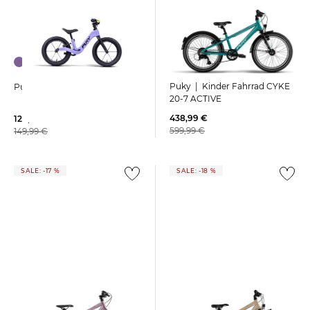
Puky | Kinder Fahrrad CYKE
Puky | Lauflernrad NEXT
20-7 ACTIVE
438,99 €
128,25 €
599,99 €
149,99 €
SALE: -17 %
SALE: -18 %