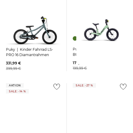
Puky | Laufrad NEXT
Puky | Kinder Fahrrad LS-
BUNDLE 12 & 14
PRO 16 Diamantrahmen
173,45 €
331,99 €
199,99 €
399,99 €
AKTION
SALE: -27 %
SALE: -14 %