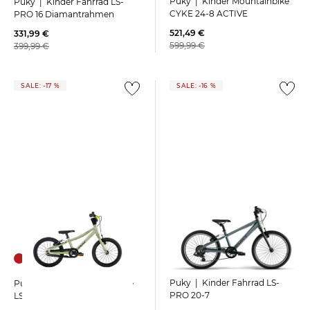
Puky | Kinder Mountainbike
Puky | Kinder Fahrrad LS-
CYKE 24-8 ACTIVE
PRO 16 Diamantrahmen
521,49 €
331,99 €
599,99 €
399,99 €
SALE: -17 %
SALE: -16 %
Puky | Kinder Fahrrad LS-
Puky | Kinder Mountainbike
PRO 20-7
LS-PRO 14