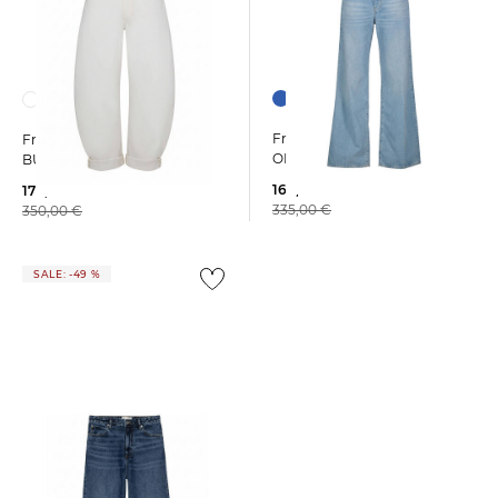
Frame | Damen Jeans THE
Frame | Damen Jeans THE
OFF DUTY Wide Leg
BUBBLE Relaxed Fit
169,99 €
179,99 €
335,00 €
350,00 €
SALE: -49 %