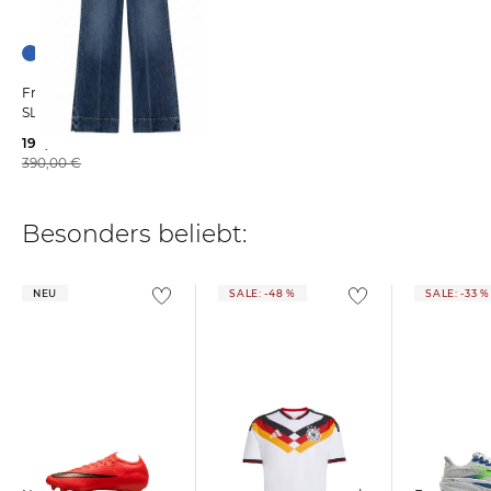
Frame | Damen Jeans THE
SLICE FLARE Streamline Fit
199,99 €
390,00 €
Besonders beliebt:
NEU
SALE: -48 %
SALE: -33 %