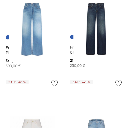
Frame | Damen Jeans THE
Frame | Damen Jeans THE
GRAY Relaxed Bootcut
PIXIE OFF DUTY Loose
213,25 €
349,25 €
250,00 €
390,00 €
SALE: -49 %
SALE: -49 %