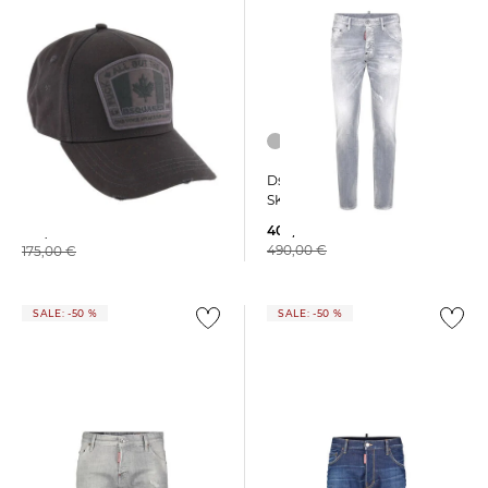
Dsquared2 | Herren Jeans
Dsquared2 | Herren Cap
SKATER Slim Fit
CANADA FLAG CAP
402,25 €
104,99 €
490,00 €
175,00 €
SALE: -50 %
SALE: -50 %