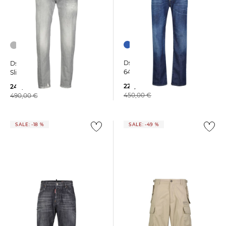
Dsquared2 | Herren Jeans
Dsquared2 | Herren Jeans
642 JEAN
Slim Fit
225,00 €
244,99 €
450,00 €
490,00 €
SALE: -18 %
SALE: -49 %