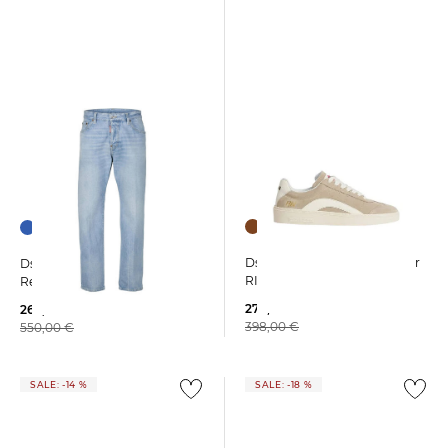
Dsquared2 | Herren Sneaker
Dsquared2 | Herren Jeans
RIDER
Regular Fit
279,99 €
263,99 €
398,00 €
550,00 €
SALE: -14 %
SALE: -18 %