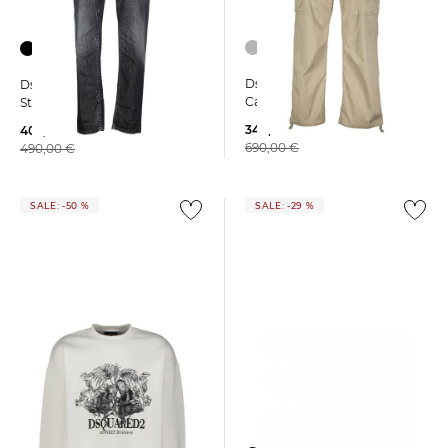
Dsquared2 | Herren
Dsquared2 | Herren Jeans
Cargohose mit Baumwolle
Straight Fit
349,99 €
402,25 €
690,00 €
490,00 €
SALE: -50 %
SALE: -29 %