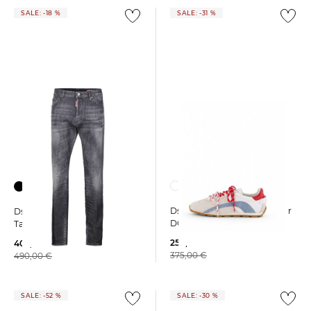
SALE: -18 %
SALE: -31 %
Dsquared2 | Herren Sneaker
Dsquared2 | Herren Jeans
DC-642
Tapered Fit
259,99 €
402,25 €
375,00 €
490,00 €
SALE: -52 %
SALE: -30 %