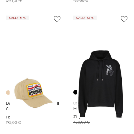
175,00 €
490,00 €
SALE: -31 %
SALE: -53 %
Dsquared2 | Herren Hoodie
Dsquared2 | Herren Baseball
MONKEY BUSINESS
Cap LOGO
212,55 €
119,99 €
450,00 €
175,00 €