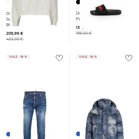
Dsquared2 | Herren
Dsquared2 | Herren
Pantoletten
Sweatshirt MONKEY
BUSINESS
139,99 €
198,00 €
209,99 €
420,00 €
SALE: -18 %
SALE: -18 %