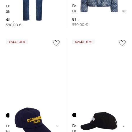
Dsquared2 | Herren
Dsquared2 | Herren Jeans
Daunenjacke D2 MONOGRAM
Slim Fit
813,35 €
484,45 €
990,00 €
590,00 €
SALE: -31 %
SALE: -31 %
Dsquared2 | Herren Cap aus
Dsquared2 | Herren Cap aus
Baumwolle
Baumwolle