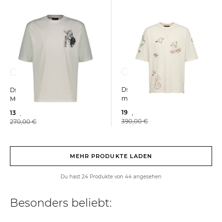
Dsquared2 | Herren T-Shirt
Dsquared2 | Herren T-Shirt
mit Stickereien
MONKEY BUSINESS
199,99 €
139,99 €
390,00 €
270,00 €
MEHR PRODUKTE LADEN
Du hast 24 Produkte von 44 angesehen
Besonders beliebt: