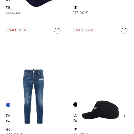
119,99 €
119,99 €
175,00 €
175,00 €
SALE: -18 %
SALE: -31 %
Dsquared2 | Herren Cap aus
Dsquared2 | Herren Jeans
Baumwolle
642 Regular Fit
119,99 €
402,25 €