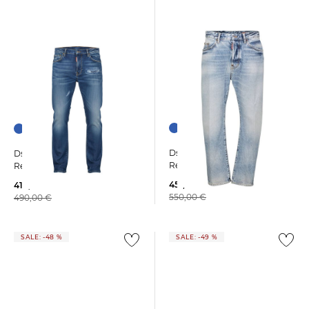
Dsquared2 | Herren Jeans
Dsquared2 | Herren Jeans
Regular Fit
Regular Fit
451,15 €
419,99 €
550,00 €
490,00 €
SALE: -48 %
SALE: -49 %