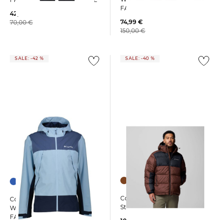
FALLS JACKET
42,99 €
74,99 €
70,00 €
150,00 €
SALE: -42 %
SALE: -40 %
Columbia | Herren
Columbia | Herren
Steppjacke PIKE LAKE II
Wanderjacke BOULDER
FALLS JACKET