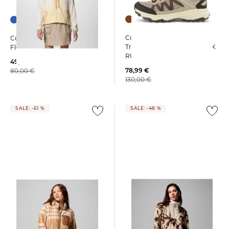
Columbia | Herren
Columbia | Damen
Trekkingschuhe PEAKFREAK
Fleecejacke BACK BOWL 2
RUSH OUTDRY
49,99 €
78,99 €
80,00 €
130,00 €
SALE: -61 %
SALE: -48 %