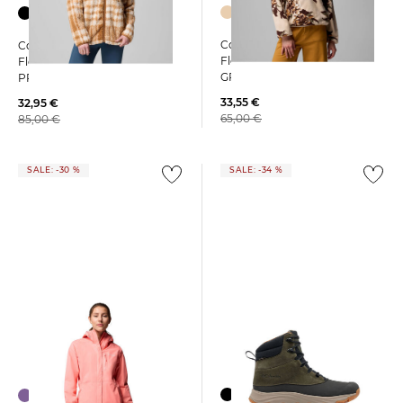
Columbia | Damen
Columbia | Damen
Fleecepullover SEQUOIA
Fleecejacke WEST BEND
GROVE PRINTED HALF ZIP
PRINT FULL ZIP II
33,55 €
32,95 €
65,00 €
85,00 €
SALE: -30 %
SALE: -34 %