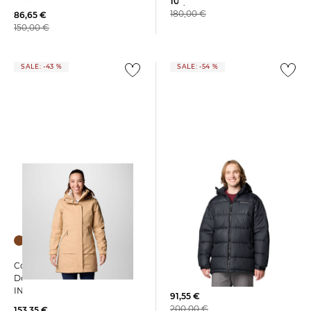
107,35 €
180,00 €
86,65 €
150,00 €
SALE: -43 %
SALE: -54 %
Columbia | Herren Parka
Columbia | Damen
PIKE LAKE™
Doppeljacke PULASKI II
INTERCHANGE JACKET
91,55 €
200,00 €
153,35 €