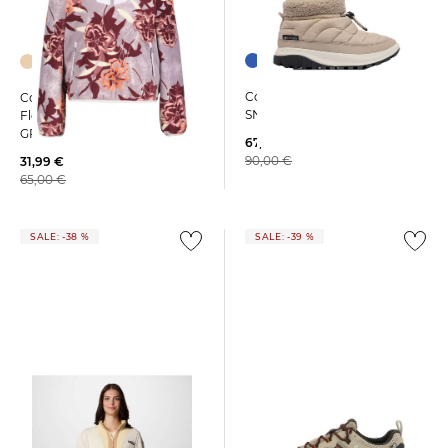
Columbia | Damen Boots
Columbia | Damen
SNOWTROP SHORTY
Fleecepullover SEQUOIA
GROVE PRINTED HALF ZIP
67,25 €
90,00 €
31,99 €
65,00 €
SALE: -38 %
SALE: -39 %