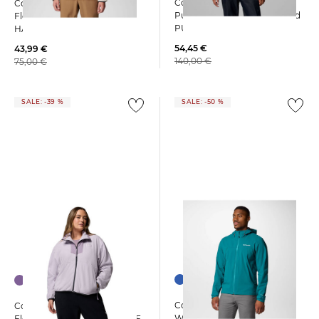
Columbia | Damen
Columbia | Herren
Pufferjacke wasserabweisend
Fleecepullover HELVETIA II
PUFFECT II
HALF SNAP FLEECE
54,45 €
43,99 €
140,00 €
75,00 €
SALE: -39 %
SALE: -50 %
Columbia | Herren
Columbia | Damen
Wanderjacke BOULDER
Fleecejacke SEQUOIA GROVE