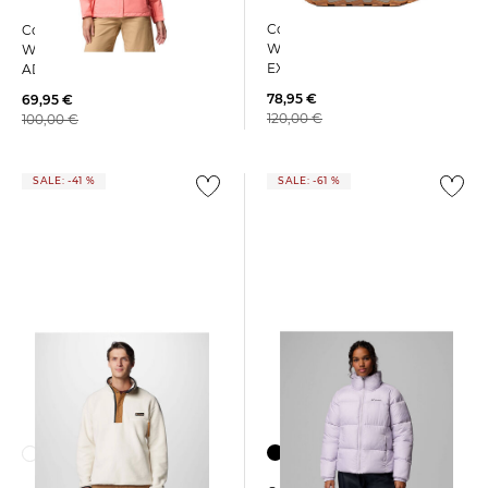
Columbia | Herren
Columbia | Damen
Winterstiefel wasserdicht
Wanderjacke POURING
EXPEDITIONIST SHIELD II
ADVENTURE III JACKET
78,95 €
69,95 €
120,00 €
100,00 €
SALE: -41 %
SALE: -61 %