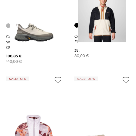
Columbia | Herren
Columbia | Damen
Fleecejacke BACKBOWL II
Wanderschuhe TELLURIX
OUTDRY
39,99 €
80,00 €
106,85 €
140,00 €
SALE: -51 %
SALE: -25 %