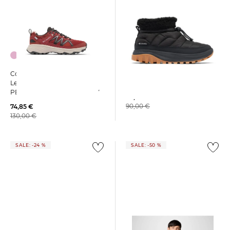
Columbia | Damen Boots
Columbia | Damen
SNOWTROP SHORTY
Leichtwanderschuhe
PEAKFREAK RUSH OUTDRY
58,99 €
90,00 €
74,85 €
130,00 €
SALE: -24 %
SALE: -50 %