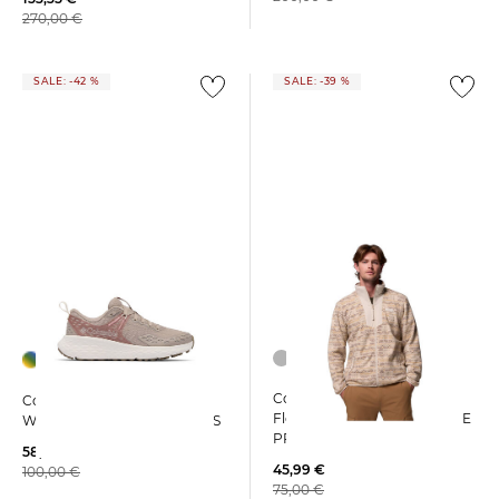
270,00 €
SALE: -42 %
SALE: -39 %
Columbia | Herren
Columbia | Damen
Fleecejacke SEQUOIA GROVE
Wanderschuhe KONOS™ TRS
PRINTED
58,35 €
45,99 €
100,00 €
75,00 €