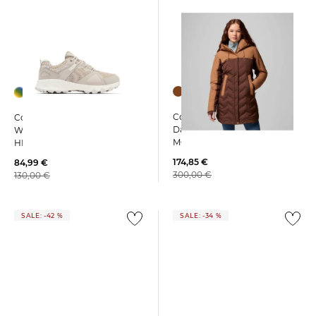
Columbia | Damen
Columbia | Damen
Daunenjacke mit Kapuze
Wanderschuhe PEAKFREAK
MOUNTIAN CROO III MID
HERA II OUTDRY
DOWN JACKET
174,85 €
84,99 €
300,00 €
130,00 €
SALE: -42 %
SALE: -34 %