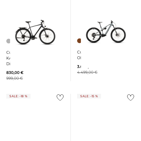
Cube | E-Bike AMS HYBRID
Cube | Trekkingrad
ONE44 C:62 RACE 400X
KATHMANDU PRO
Diamantrahmen
3.696,55 €
4.499,00 €
830,00 €
999,00 €
SALE: -18 %
SALE: -15 %