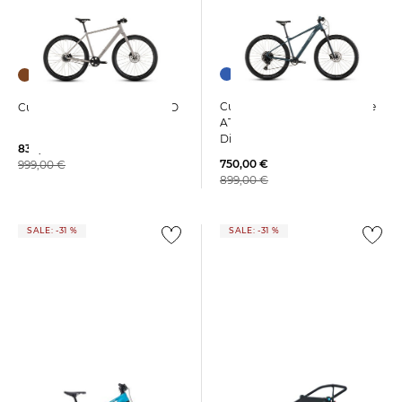
Cube | Kinder Mountainbike
Cube | Citybike EDITOR PRO
ATTENTION SLX
Diamantrahmen
830,00 €
750,00 €
999,00 €
899,00 €
SALE: -31 %
SALE: -31 %