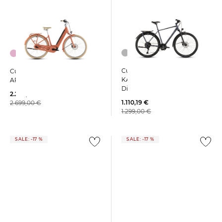
Cube | Trekkingrad
Cube | E-Bike Tiefeinstieg
KATHMANDU EXC
ARUBA HYBRID 600
Diamantrahmen
2.205,25 €
1.110,19 €
2.699,00 €
1.299,00 €
SALE: -17 %
SALE: -17 %