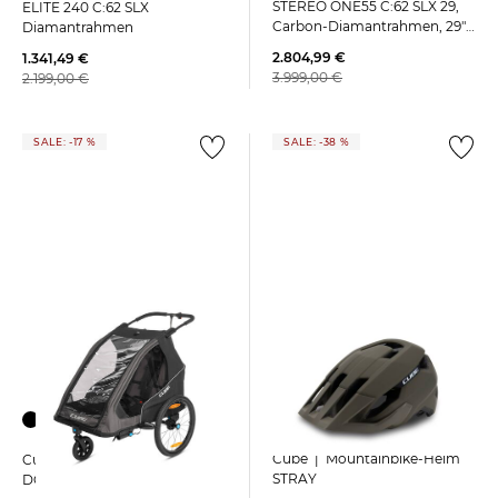
STEREO ONE55 C:62 SLX 29,
ELITE 240 C:62 SLX
Carbon-Diamantrahmen, 29"-
Diamantrahmen
Bereifung
2.804,99 €
1.341,49 €
3.999,00 €
2.199,00 €
SALE: -17 %
SALE: -38 %
Cube | Mountainbike-Helm
Cube | Fahrradanhänger
STRAY
DOUBLE PURE