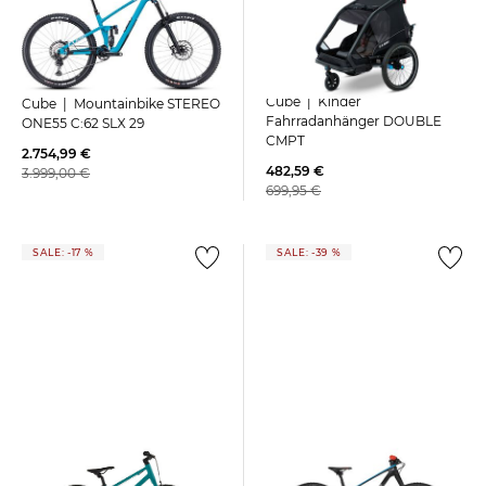
Cube | Kinder
Cube | Mountainbike STEREO
Fahrradanhänger DOUBLE
ONE55 C:62 SLX 29
CMPT
2.754,99 €
482,59 €
3.999,00 €
699,95 €
SALE: -17 %
SALE: -39 %