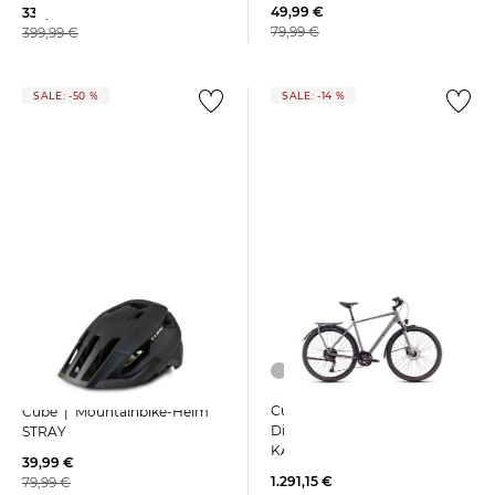
49,99 €
332,15 €
79,99 €
399,99 €
SALE: -50 %
SALE: -14 %
Cube | Trekkingrad
Cube | Mountainbike-Helm
Diamantrahmen
STRAY
KATHMANDU EXC
39,99 €
1.291,15 €
79,99 €