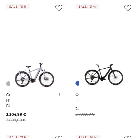
SALE: -15 %
SALE: -21 %
Cube | E-Bike EDITOR
Cube | E-Bike KATHMANDU
HYBRID PRO 400X FE
HYBRID EX 800 ABS
DIAMANT
2.200,29 €
2.799,00 €
3.304,99 €
3.899,00 €
SALE: -17 %
SALE: -20 %