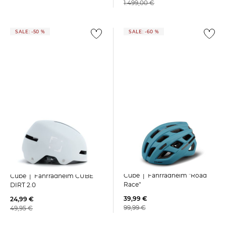
1.499,00 €
SALE: -50 %
SALE: -60 %
Cube | Fahrradhelm "Road
Cube | Fahrradhelm CUBE
Race"
DIRT 2.0
39,99 €
24,99 €
99,99 €
49,95 €