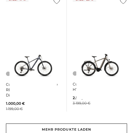
Cube | E-Bike NURIDE
Cube | Kinder Mountainbike
HYBRID PRO 800
REACTION SLX
Diamantrahmen
2.561,79 €
3.199,00 €
1.000,00 €
1.199,00 €
MEHR PRODUKTE LADEN