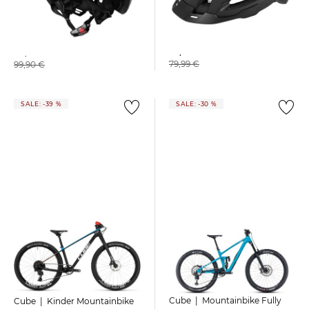
Cube | Fahrradhelm CINITY
Cube | Fahrradhelm "Evoy
Hybrid"
36,99 €
44,99 €
79,99 €
99,90 €
SALE: -39 %
SALE: -30 %
Cube | Mountainbike Fully
Cube | Kinder Mountainbike