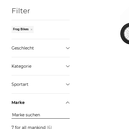
Filter
Frog Bikes
Geschlecht
99,99
Jungen
Kategorie
Mädchen
Fahrrad
ÜBERNEHMEN
Sportart
ÜBERNEHMEN
Radsport
Marke
ÜBERNEHMEN
7 for all mankind
(6)