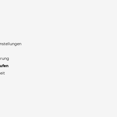
nstellungen
hrung
rufen
eit