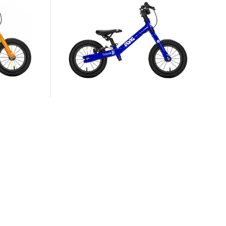
rad "Tadpole"
Frog Bikes | Kinder Laufrad "Tadpole"
99,99 €
299,99 €