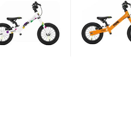
Frog Bikes | Kinder Lauf
Frog Bikes | Kinder Laufrad "Tadpole"
99,99 €
299,99 €
 €
299,99 €