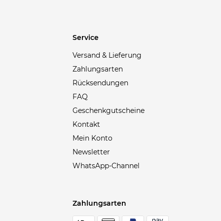
Bergamont
(2)
Birkenstock
(6)
Service
Björn Daehlie
(3)
Versand & Lieferung
Blackroll
(2)
Zahlungsarten
Blauer
(18)
Rücksendungen
Blizzard
(2)
FAQ
Blonde No.8
(2)
Geschenkgutscheine
Body Glove
(1)
Kontakt
Bollé
(2)
Mein Konto
BOSS
(345)
Newsletter
BRAX
(82)
WhatsApp-Channel
Brioni
(10)
Brooks
(30)
Zahlungsarten
Brunello Cucinelli
(25)
Buena Vista
(2)