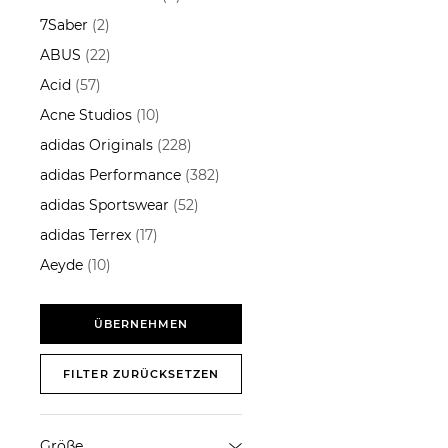
7Saber
(2)
ABUS
(22)
Acid
(57)
Acne Studios
(10)
adidas Originals
(228)
adidas Performance
(382)
adidas Sportswear
(52)
adidas Terrex
(17)
Aeyde
(10)
AG - Adriano Goldschmied
(3)
ÜBERNEHMEN
Airmarker
(1)
FILTER ZURÜCKSETZEN
Akris Punto
(3)
Alberto
(21)
Alberto Bike
(6)
Größe