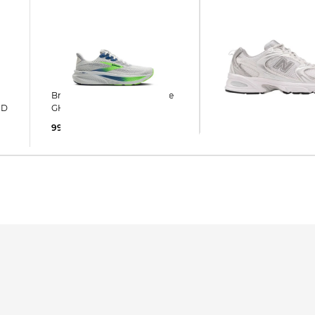
New Balance | Sneaker MR
Brooks | Herren Laufschuhe
530 EMA
ND
GHOST 17
93,35 €
120,00 €
99,99 €
150,00 €