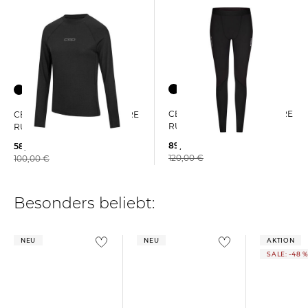
CEP | Herren Laufhose CORE
CEP | Damen Laufshirt CORE
RUN THERMAL TIGHTS
RUN MERINO BASE LAYER
89,99 €
58,45 €
120,00 €
100,00 €
Besonders beliebt:
NEU
NEU
AKTION
SALE: -48 