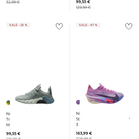
99,55 €
32,99 €
129,99 €
SALE: -23 %
SALE: -47 %
Nike | Damen
Nike | Herren
Straßenlaufschuh ALPHAFLY
Trainingsschuhe FREE
3
METCON 7
163,99 €
99,55 €
309,99 €