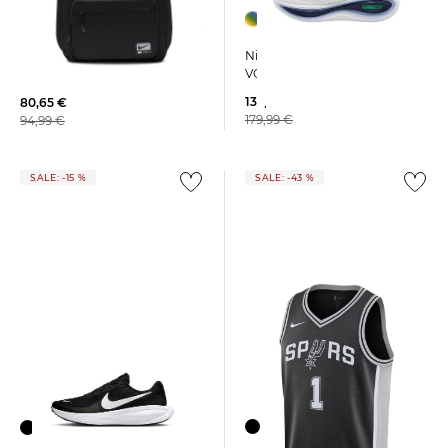
Nike | Herren Laufschuhe
Nike | Rucksack UTILITY
VOMERO PLUS
POWER 2.0
135,95 €
80,65 €
179,99 €
94,99 €
SALE: -15 %
SALE: -43 %