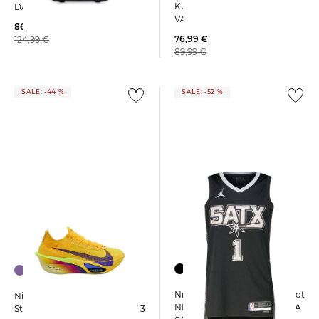
Kunstrasen MERCURIAL
DAYMAX
VAPOR 17 ACADEMY
86,99 €
76,99 €
124,99 €
89,99 €
SALE: -44 %
SALE: -52 %
Nike | Herren Basketballtrikot
Nike | Damen
NBA VICTOR WEMBANYAMA
Straßenlaufschuh ALPHAFLY 3