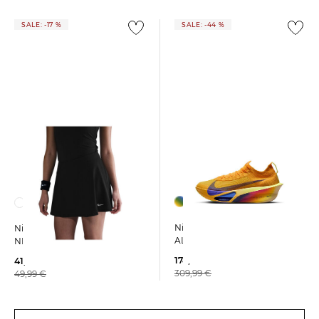
SALE: -17 %
SALE: -44 %
Nike | Herren Laufschuhe
Nike | Damen Tennisrock
ALPHAFLY 3
NIKE VICTORY Regular Fit
174,99 €
41,65 €
309,99 €
49,99 €