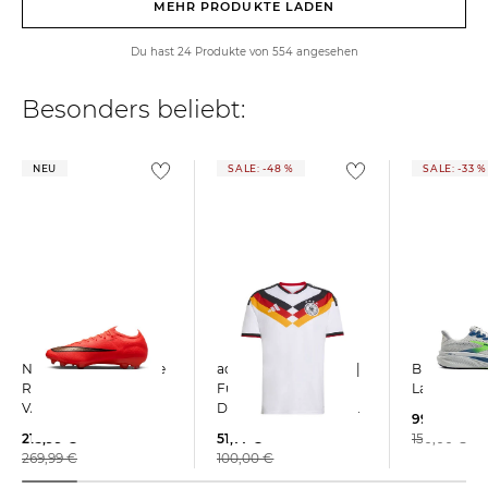
MEHR PRODUKTE LADEN
Du hast 24 Produkte von 554 angesehen
Besonders beliebt:
NEU
SALE: -48 %
SALE: -33 %
Nike | Fußballschuhe
adidas Performance |
Brooks | Herren
Rasen MERCURIAL
Fußballtrikot
Laufschuhe
VAPOR 17 ELITE
DEUTSCHLAND WM
99,99 €
2026 HOME
215,99 €
51,77 €
150,00 €
269,99 €
100,00 €