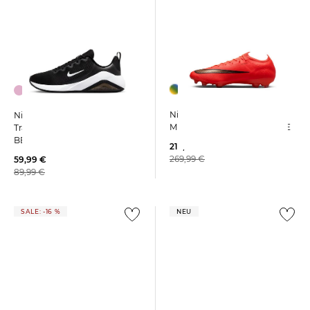
+13
Nike | Fußballschuhe Rasen
Nike | Damen
MERCURIAL VAPOR 17 ELITE
Trainingsschuhe AIR MAX
BELLA 7
215,99 €
269,99 €
59,99 €
89,99 €
SALE: -16 %
NEU