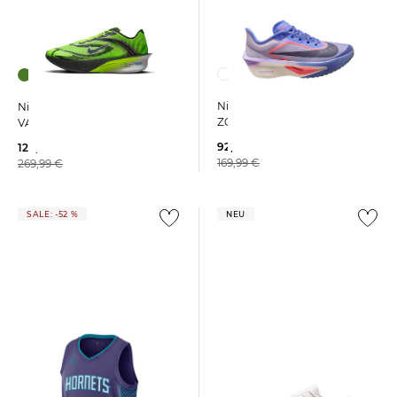
+1
Nike | Damen Laufschuhe
Nike | Herren Laufschuhe
ZOOM FLY 6
VAPORFLY 4
92,99 €
129,99 €
169,99 €
269,99 €
SALE: -52 %
NEU