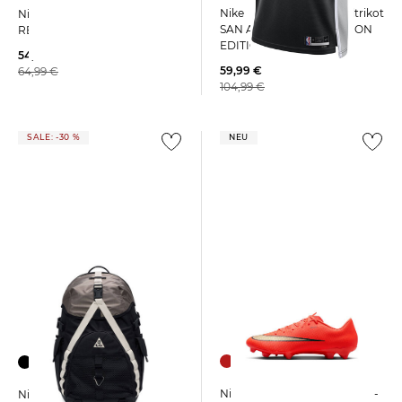
Nike | Herren Basketballtrikot
Nike | Herren Laufschuhe
SAN ANTONIO SPURS ICON
REVOLUTION 8
EDITION 2022/23
54,99 €
59,99 €
64,99 €
104,99 €
SALE: -30 %
NEU
Nike | Fußballschuhe Rasen-
Nike | Rucksack ACG