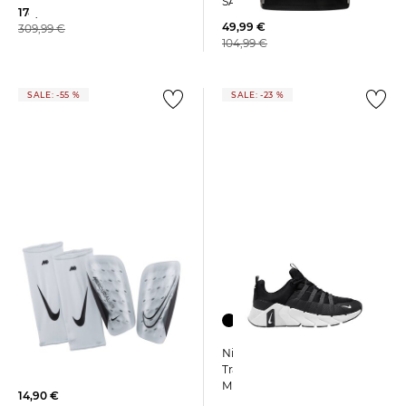
SAN ANTONIO SPURS
174,99 €
STATEMENT EDITION
49,99 €
309,99 €
104,99 €
SALE: -55 %
SALE: -23 %
Nike | Herren
Nike | Schienbeinschoner
Trainingsschuhe FREE
MERCURIAL LITE
METCON 7
14,90 €