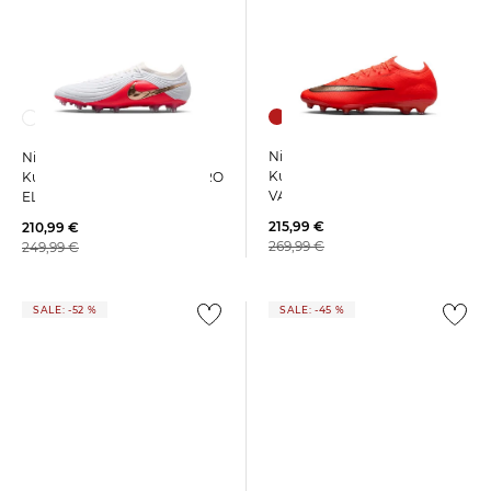
Nike | Fußballschuhe
Nike | Fußballschuhe
Kunstrasen MERCURIAL
Kunstrasen TIEMPO MAESTRO
VAPOR 17 ELITE AG
ELITE AG-PRO
215,99 €
210,99 €
269,99 €
249,99 €
SALE: -52 %
SALE: -45 %