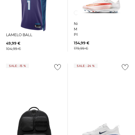
Nike | Fußballschuhe Rasen
Nike | Herren Basketballtrikot
MERCURIAL SUPERFLY 11
NBA-CHARLOTTE HORNETS-
PRO
LAMELO BALL
154,99 €
49,99 €
179,99 €
104,99 €
SALE: -15 %
SALE: -24 %