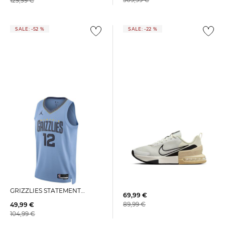
129,99 €
SALE: -52 %
SALE: -22 %
+2
Nike | Herren Sneaker AIR
Nike | Herren Basketballtrikot
MAX ALPHA TRAINER 6
NBA JA MORANT MEMPHIS
GRIZZLIES STATEMENT
69,99 €
EDITION
89,99 €
49,99 €
104,99 €