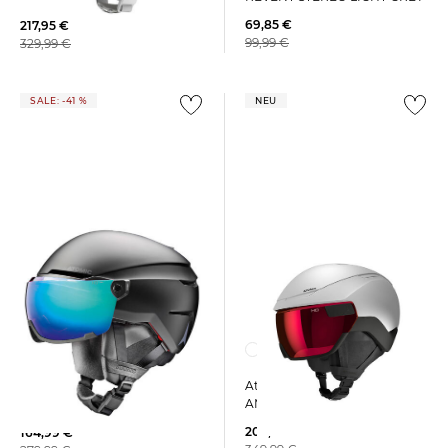
69,85 €
217,95 €
99,99 €
329,99 €
SALE: -41 %
NEU
Atomic | Helm REVENT GT
Atomic | Skihelm SAVOR
AMID VISOR HD
VISOR HD
204,15 €
164,99 €