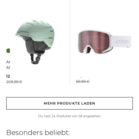
Atomic | Skibrille SAVOR M
Atomic | Helm SAVOR GT
AMID
45,69 €
121,99 €
69,99 €
209,99 €
MEHR PRODUKTE LADEN
Du hast 24 Produkte von 58 angesehen
Besonders beliebt: