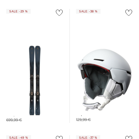
SALE: -29 %
SALE: -38 %
Atomic | Skihelm REVENT+
Atomic | Damen Skier
CLOUD Q11 + M 10 GW
80,95 €
499,99 €
129,99 €
699,99 €
SALE: -49 %
SALE: -37 %