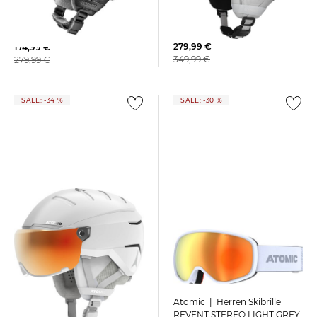
Atomic | Skihelm REVENT GT
Atomic | Skihelm SAVOR
AMID VISOR HD
VISOR HD
279,99 €
174,99 €
349,99 €
279,99 €
SALE: -34 %
SALE: -30 %
Atomic | Herren Skibrille
Atomic | Skihelm SAVOR GT
REVENT STEREO LIGHT GREY
AMID VISOR HD White