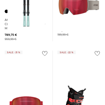
Atomic | Skibrille REVENT Q L
Atomic | Damen Skier
HD SOLO SAND
CLOUD Q14 REVOSHOCK S +
MI 12 GW
118,95 €
199,99 €
789,75 €
959,99 €
SALE: -31 %
SALE: -22 %