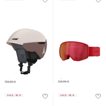
Atomic | Skibrille REVENT L
Atomic | Skihelm REVENT+
HD
LF
81,49 €
81,35 €
129,99 €
159,99 €
SALE: -36 %
SALE: -36 %