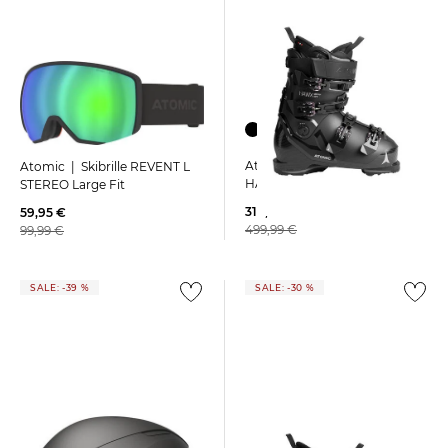
Atomic | Damen Skischuhe
Atomic | Skibrille REVENT L
HAWX MAGNA 105 S W
STEREO Large Fit
318,99 €
59,95 €
499,99 €
99,99 €
SALE: -39 %
SALE: -30 %