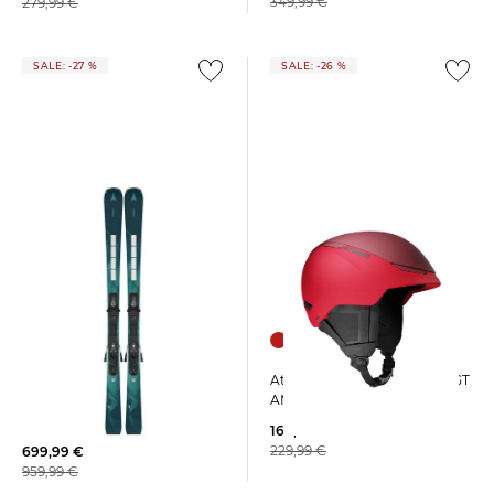
349,99 €
279,99 €
SALE: -27 %
SALE: -26 %
Atomic | Skihelm REVENT GT
Atomic | Damen Skier
AMID
CLOUD Q14 REVOSHOCK S +
MI 12 GW
169,99 €
229,99 €
699,99 €
959,99 €