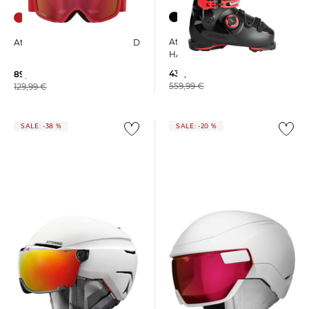
Atomic | Herren Skischuhe
Atomic | Skibrille REVENT HD
HAWX PRIME 110X BOA
435,95 €
89,99 €
559,99 €
129,99 €
SALE: -38 %
SALE: -20 %