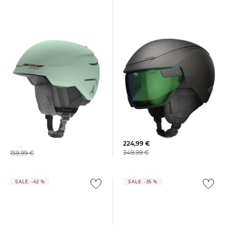
Atomic | Skihelm REVENT GT
Atomic | Skihelm SAVOR
AMID VISOR HD
AMID PISTACHIO
224,99 €
102,15 €
349,99 €
159,99 €
SALE: -42 %
SALE: -35 %