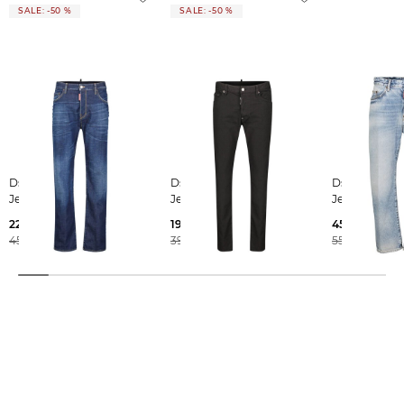
SALE: -50 %
SALE: -50 %
Dsquared2 | Herren
Dsquared2 | Herren
Dsquared2 | Herren
Jeans 642 JEAN
Jeans SKATER
Jeans Regular
225,00 €
195,00 €
451,15 €
450,00 €
390,00 €
550,00 €