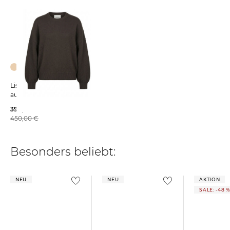
Lisa Yang | Damen Pullover
aus Kaschmir VEIRA
399,99 €
450,00 €
Besonders beliebt:
NEU
NEU
AKTION
SALE: -48 