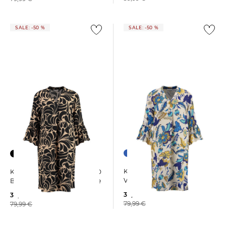
SALE: -50 %
SALE: -50 %
Key Largo | Damen
Key Largo | Damen Kleid WD
Viskosekleid WD FLOWER
BOUNCE V-NECK aus Viskose
39,99 €
39,99 €
79,99 €
79,99 €