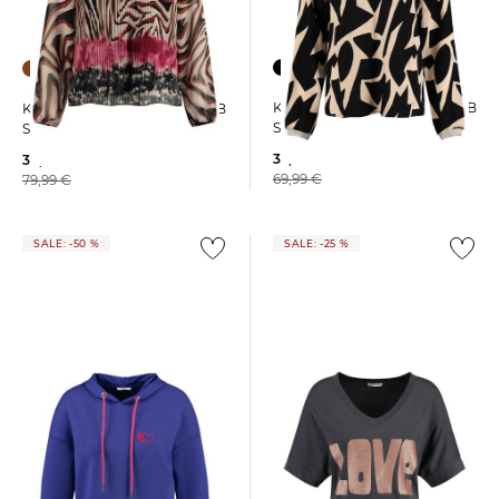
Key Largo | Damen Bluse WB
Key Largo | Damen Bluse WB
SHAPE
SLEEK
35,99 €
39,99 €
69,99 €
79,99 €
SALE: -50 %
SALE: -25 %