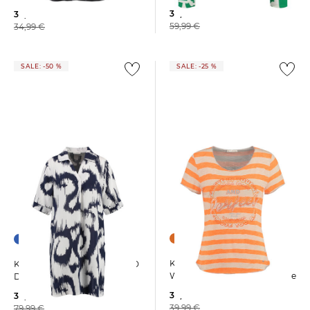
30,00 €
30,00 €
59,99 €
34,99 €
SALE: -50 %
SALE: -25 %
Key Largo | Damen T-Shirt
Key Largo | Damen Kleid WD
WT LAGUNA NEW mit Viskose
DORA V-NECK Relaxed Fit
30,00 €
39,99 €
39,99 €
79,99 €