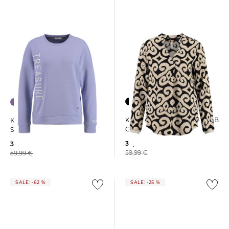
Key Largo | Damen Bluse WB
Key Largo | Damen
CIRCLE V-NECK Langarm
Sweatshirt WSW TREASURE
30,00 €
30,00 €
59,99 €
59,99 €
SALE: -62 %
SALE: -25 %