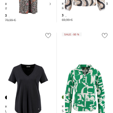
Key Largo | Damen Bluse WB
Key Largo | Damen Kleid WD
REEF V-NECK
IMAGE V-NECK
30,00 €
39,99 €
69,99 €
79,99 €
SALE: -50 %
Key Largo | Damen Bluse
Key Largo | Damen T-Shirt
SCRIPT
LOLA NEW