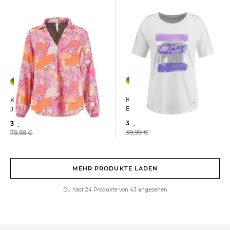
Key Largo | Dam T-Shirt WT
Key Largo | Damen Bluse
BRUSH
JENNER
30,00 €
30,00 €
39,99 €
79,99 €
MEHR PRODUKTE LADEN
Du hast 24 Produkte von 43 angesehen