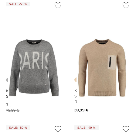
SALE: -50 %
Key Largo | Herren
Key Largo | Damen
Strickpullover MST FLOOR
Sweatshirt WKN FRANCE
ROUND
39,99 €
59,99 €
79,99 €
SALE: -50 %
SALE: -49 %