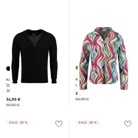
Key Largo | Damen
Key Largo | Herren
Langarmbluse LUSH
Strickjacke MST KLSTART
JACKET
35,99 €
69,99 €
34,99 €
69,99 €
SALE: -50 %
SALE: -50 %