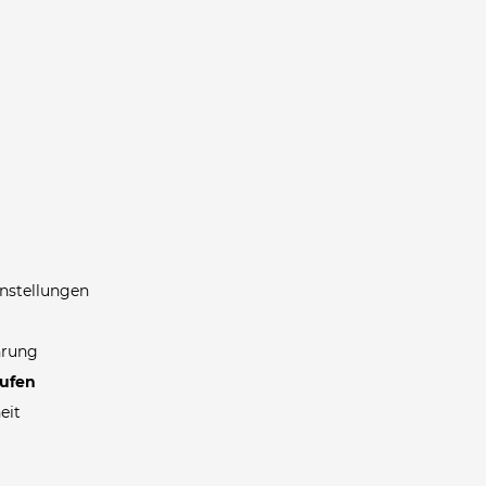
nstellungen
hrung
rufen
eit