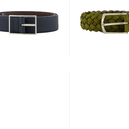
SIMONNOT GODARD | Herren
OT GODARD | Herren
Flechtgürtel aus Nubukleder
gürtel aus Leder
280,00 €
0 €