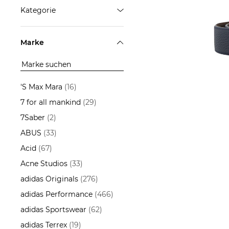
Kategorie
ÜBERNEHMEN
Accessoires
Marke
ÜBERNEHMEN
SIMONN
Wende
'S Max Mara
(16)
230,0
7 for all mankind
(29)
7Saber
(2)
ABUS
(33)
Acid
(67)
Acne Studios
(33)
adidas Originals
(276)
adidas Performance
(466)
adidas Sportswear
(62)
adidas Terrex
(19)