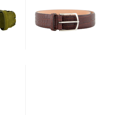
SIMONNOT GODARD | Herren
Ledergürtel
200,00 €