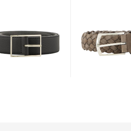
SIMONNOT GODARD | Herren
OT GODARD | Herren
Flechtgürtel aus Nubukleder
gürtel aus Leder
280,00 €
0 €