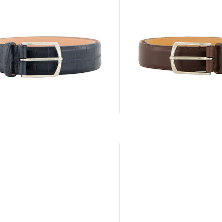
SIMONNOT GODARD | Herren
OT GODARD | Herren
Ledergürtel
gürtel
199,99 €
0 €