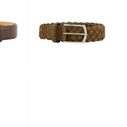
SIMONNOT GODARD | Herren
Flechtgürtel aus Nubukleder
280,00 €