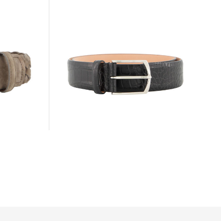
SIMONNOT GODARD | Herren
Ledergürtel
194,99 €