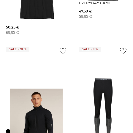
EVERYDAY CAMI
Icebreaker | Herren
47,39 €
Funktionsunterhemd/Unterhemd
59,95 €
mit Wolle ANATOMICA S/S
CREWE
50,25 €
69,95 €
SALE: -38 %
SALE: -11 %
Icebreaker | Herren
Funktionsunterhose