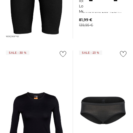
Icebreaker | Damen
Longsleeve aus
Merinowolle 260 TECH
Icebreaker | Herren Shorts OASIS
Slim Fit
81,99 €
139,95 €
65,95 €
69,95 €
SALE: -30 %
SALE: -23 %
Icebreaker | Damen