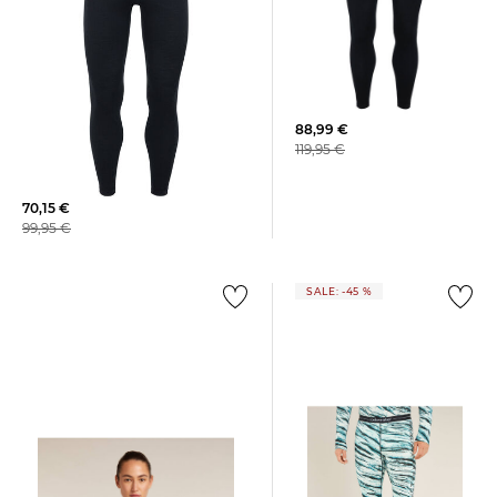
Icebreaker | Herren
Leggings "260 Tech"
88,99 €
Icebreaker | Herren
119,95 €
Funktionsunterhose "200 Oasis"
Lang
70,15 €
99,95 €
SALE: -45 %