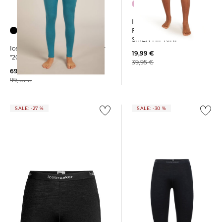
Icebreaker | Damen
Funktionsunterhose
SIREN HIPKINI
Icebreaker | Damen Base Layer
19,99 €
"200 Oasis Leggings"
39,95 €
69,19 €
99,95 €
SALE: -27 %
SALE: -30 %