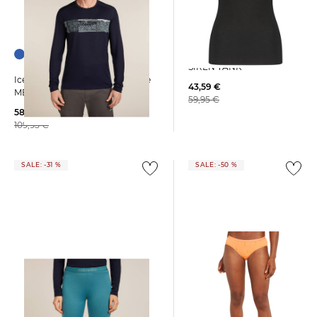
Icebreaker | Damen
Funktionsunterhemd
SIREN TANK
Icebreaker | Herren Longsleeve
43,59 €
MER 200 OASIS
59,95 €
58,99 €
109,95 €
SALE: -31 %
SALE: -50 %