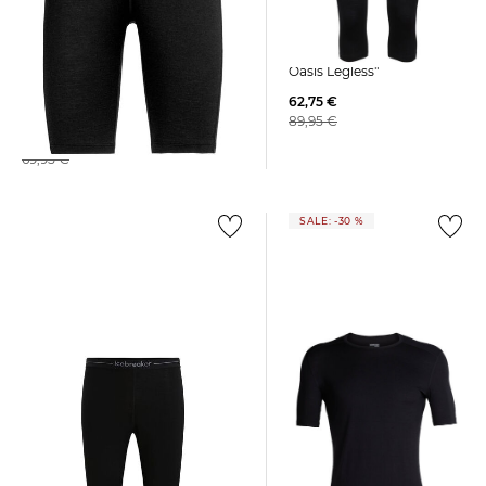
Icebreaker | Damen
Funktionsunterhose "200
Oasis Legless"
Icebreaker | Damen Shorts
62,75 €
OASIS
89,95 €
51,25 €
69,95 €
SALE: -30 %