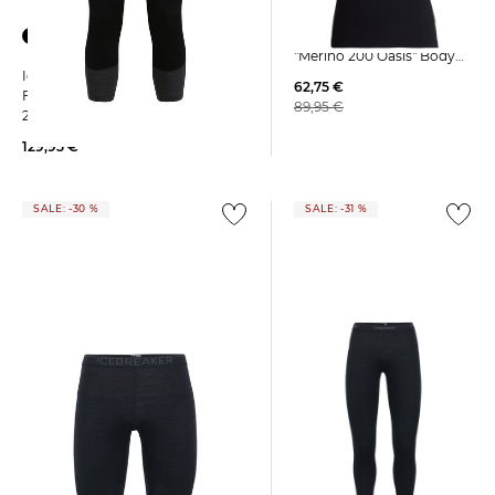
Icebreaker | Herren
Funktionsunterhemd
"Merino 200 Oasis" Body
Icebreaker | Herren
Fit Kurzarm
62,75 €
Funktionsunterhose ZONEKNIT
89,95 €
260 aus Wolle
129,95 €
SALE: -30 %
SALE: -31 %
Icebreaker | Damen Base