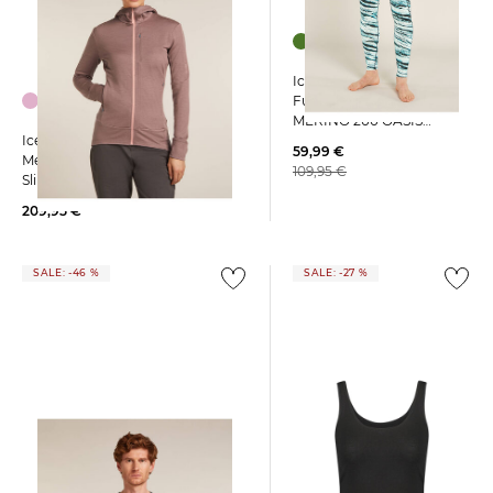
Icebreaker | Herren
Funktionsunterhose
MERINO 200 OASIS
Icebreaker | Damen Jacke aus
THERMO PROTECT OUR
59,99 €
Merinowolle 260 QUANTUM IV
WINTERS
109,95 €
Slim Fit
209,95 €
SALE: -46 %
SALE: -27 %