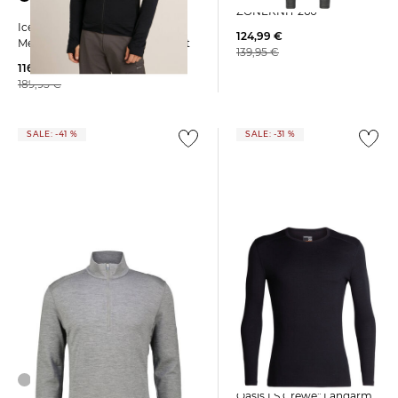
ZONEKNIT 260
Icebreaker | Herren Jacke aus
124,99 €
Merinomix DESCENDER Slim Fit
139,95 €
116,95 €
189,95 €
SALE: -41 %
SALE: -31 %
Icebreaker | Herren
Funktionsshirt "Mens 200
Oasis LS Crewe" Langarm