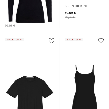
Funktionsunterhose
SIREN HIPKINI
Icebreaker | Damen Thermo-
30,69 €
Langarmshirt 200 OASIS
39,95 €
69,59 €
99,95 €
SALE: -28 %
SALE: -21 %
Icebreaker | Damen
Funktionsunterhemd 175