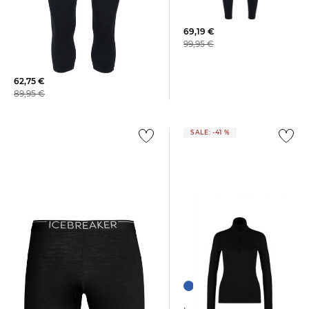
Layer "200 Oasis Leggings"
69,19 €
Icebreaker | Herren
99,95 €
Funktionsunterhose "200 Oasis
Legless"
62,75 €
89,95 €
SALE: -41 %