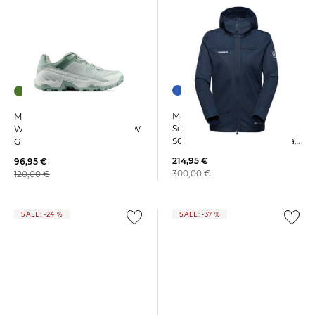
Mammut | Damen
Mammut | Damen
Softshelljacke ULTIMATE VIII
Wanderschuhe GIRUN II LOW
SO HOODED JACKET Regular
GTX
Fit aus recyceltem Polyester
214,95 €
96,95 €
300,00 €
120,00 €
SALE: -24 %
SALE: -37 %