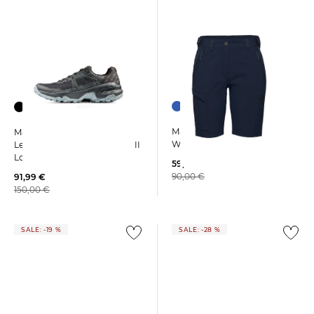
Mammut | Damen
Mammut | Damen
Wandershorts RUNBLOD IV
Leichtwanderschuhe "Sertig II
Low"
59,45 €
90,00 €
91,99 €
150,00 €
SALE: -19 %
SALE: -28 %