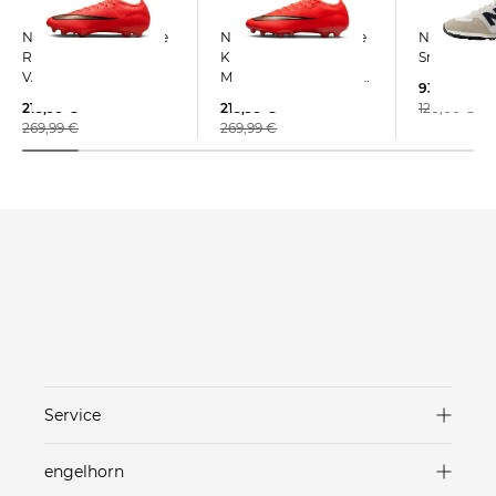
Nike | Fußballschuhe
Nike | Fußballschuhe
New Balance
Rasen MERCURIAL
Kunstrasen
Sneaker 57
VAPOR 17 ELITE
MERCURIAL VAPOR 17
93,35 €
ELITE AG
215,99 €
215,99 €
120,00 €
269,99 €
269,99 €
Service
Versand & Lieferung
engelhorn