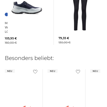
Mammut | Damen
Mammut | Damen
Bergsport-Tights AENERGY
Wanderschuhe SERTIG III
LIGHT TIGHTS WOMEN
LOW GTX
79,35 €
105,95 €
130,00 €
160,00 €
Besonders beliebt:
NEU
NEU
NEU