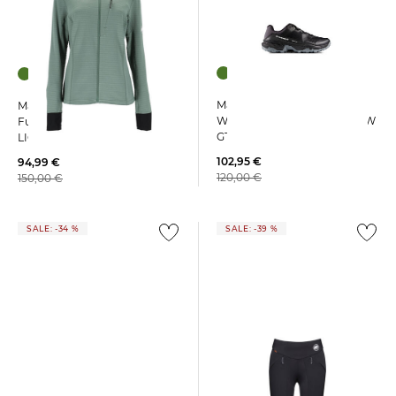
Mammut | Damen
Mammut | Damen
Wanderschuhe GIRUN II LOW
Funktionsjacke SHUKAN
GTX
LIGHT ML
102,95 €
94,99 €
120,00 €
150,00 €
SALE: -34 %
SALE: -39 %