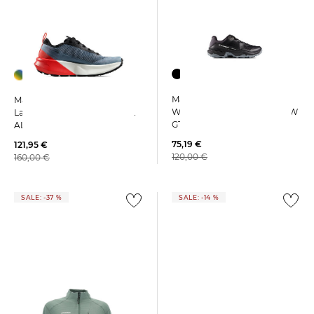
Mammut | Damen
Mammut | Damen
Wanderschuhe GIRUN II LOW
Laufschuhe AENERGY TRAIL
GTX
ALL
75,19 €
121,95 €
120,00 €
160,00 €
SALE: -37 %
SALE: -14 %