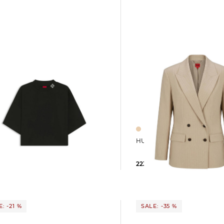
HUGO | Damen Blazer AZE
HUGO | Damen T-Shirt DAMELODY
223,99 €
349,00 €
 €
59,95 €
: -21 %
SALE: -35 %