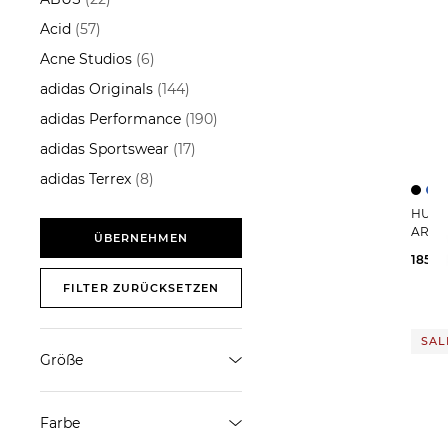
Acid
(57)
ÜBERNEHMEN
Acne Studios
(6)
adidas Originals
(144)
adidas Performance
(190)
adidas Sportswear
(17)
adidas Terrex
(8)
Aeyde
(10)
HUGO | Damen Blazer mit W
ARED
AG - Adriano Goldschmied
ÜBERNEHMEN
185,8
(4)
FILTER ZURÜCKSETZEN
Airmarker
(1)
Akris Punto
(3)
SALE
Alberto Bike
(3)
Größe
ALÉMAIS
(1)
XS
S
M
Allude
(6)
Farbe
Alpina
(21)
L
XL
25