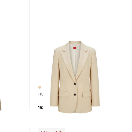
ESA
HUGO | Damen Blazer ANETALI
182,55 €
299,00 €
SALE: -16 %