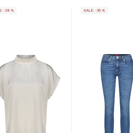
: -29 %
SALE: -35 %
HUGO | Damen Jeans STYLE 932 Skinny
Satin
Fit
I-1
71,55 €
109,95 €
9 €
149,95 €