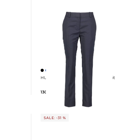
ANA Slim Fit
HUGO | Damen Hose HETANA Slim Fit
130,95 €
169,95 €
SALE: -31 %