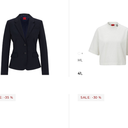
HUGO | Damen T-Shirt 
olle
ANA
41,69 €
59,95 €
5 €
279,00 €
: -35 %
SALE: -30 %