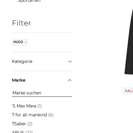
Sportarten
Filter
HUGO
Kategorie
185,8
Blazer
Marke
Blusen & Tuniken
SALE
Hosen
Jacken
'S Max Mara
(1)
Jeans
7 for all mankind
(6)
Kleider
7Saber
(2)
Shirts
ABUS
(22)