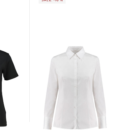
HUGO | Damen Bluse THE FITTED
SHIRT bügelleicht Slim Fit
83,95 €
99,95 €