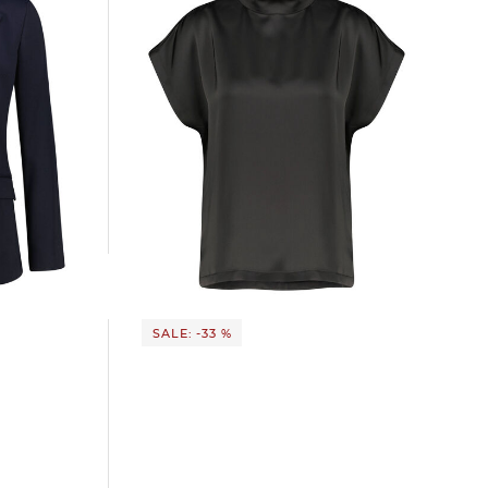
ANA-2
HUGO | Damen Blusentop aus Satin
CANELI-1
105,99 €
149,95 €
SALE: -33 %