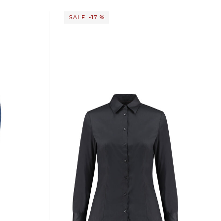
SALE: -17 %
HUGO | Damen Bluse THE FITTED
SHIRT bügelleicht Slim Fit
82,99 €
99,95 €