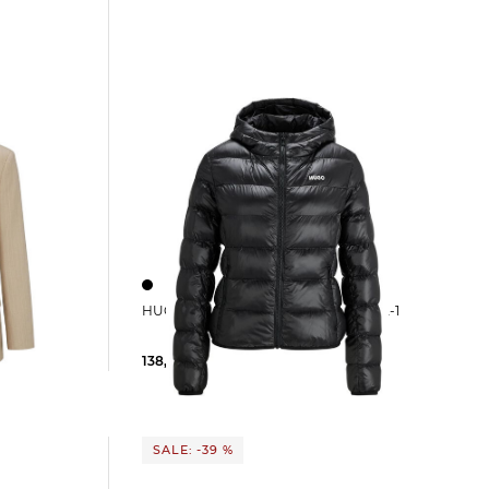
NIA
HUGO | Damen Steppjacke FAMARA-1
138,09 €
199,95 €
SALE: -39 %