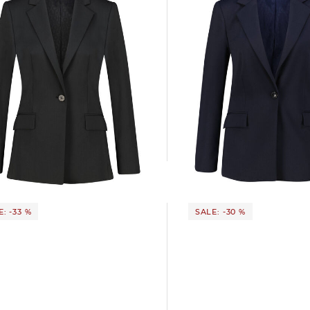
HUGO | Damen Blazer AT
HUGO | Damen Blazer ATANA-2
185,85 €
279,00 €
5 €
279,00 €
: -33 %
SALE: -30 %