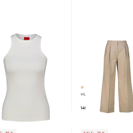
HUGO | Damen Hose HEN
 Slim
149,99 €
229,00 €
 €
39,95 €
: -35 %
SALE: -23 %