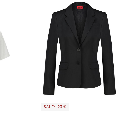
DAMELODY
HUGO | Damen Blazer mit Wolle
AREDANA
185,85 €
279,00 €
SALE: -23 %