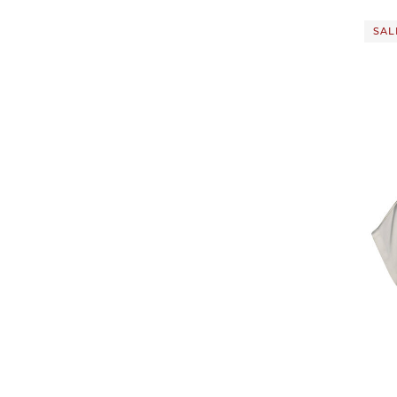
Dunlop
(13)
Dynafit
(1)
SALE
Eagle Creek
(2)
Ecco
(5)
EDELRID
(1)
Eightshot
(3)
Eisbär
(1)
Elan
(2)
Elbsand
(7)
Elvine
(3)
Endura
(2)
Energetics
(4)
engelhorn
(21)
Erima
(1)
HUGO | Damen Blusentop aus 
CANEL
Fabiana Filippi
(7)
105,9