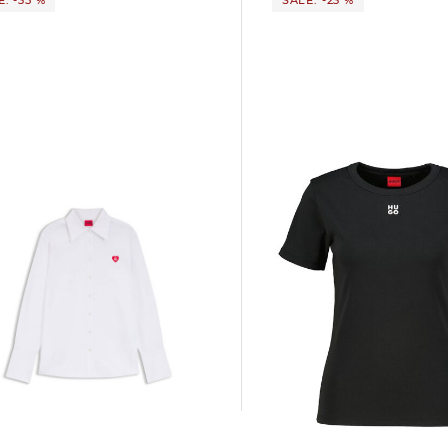
HUGO | Damen T-Shirt DELORIS
HUGO | Damen Bluse ERSELIA
Regular Fit
38,29 €
49,95 €
 €
129,95 €