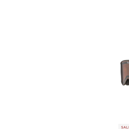
Atomic
(50)
Babolat
(22)
Ballop
(3)
Barbour
(7)
Barts
(22)
Bauer
(2)
Bergamont
(2)
Birkenstock
(5)
Björn Daehlie
(1)
Blackroll
(2)
Blauer
(5)
Blizzard
(2)
44,99
Blonde No.8
(2)
Body Glove
(1)
SALE