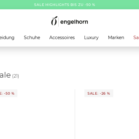
SALE HIGHLIGHTS BIS ZU -50 %
eidung
Schuhe
Accessoires
Luxury
Marken
Sa
ale
(21)
: -50 %
SALE: -26 %