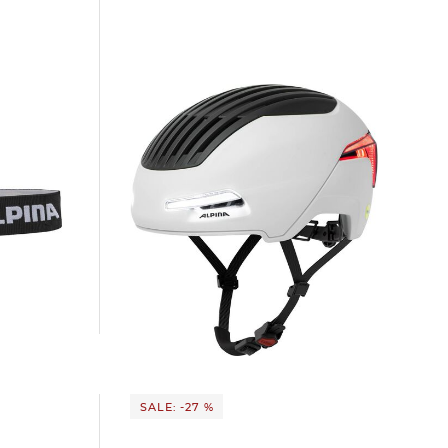
Alpina | Fahrradhelm BRIGHTON MIPS
182,95 €
249,99 €
SALE: -27 %