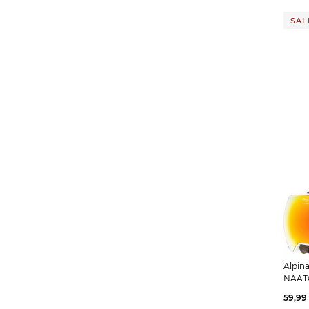
Chantelle
(3)
SALE
Chloé
(15)
Cinzia Rocca
(5)
Closed
(32)
CMP
(16)
Cocoon
(4)
Colmar
(1)
Columbia
(25)
Copenhagen
(4)
Cotopaxi
(1)
Cube
(36)
deuter
(59)
Diamant
(4)
Alpina | Ski- und Snowboardbr
Didriksons
(11)
NAAT
Dolomite
(2)
59,99