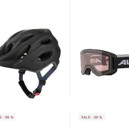
Alpina | Skibrille NARKOJA
Alpina | Fahrradhelm APAX MIPS
QUATTROFLEX
63,85 €
119,95 €
9 €
149,95 €
: -36 %
SALE: -20 %