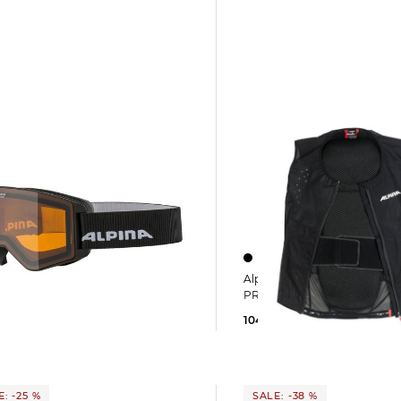
Alpina | Damen Rückenprotektor
Alpina | Skibrille NARKOJA
PROSHIELD
104,15 €
129,95 €
 €
69,95 €
: -25 %
SALE: -38 %