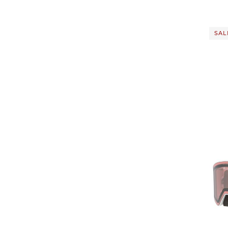
Dorothee Schumacher
(9)
Drykorn
(15)
Dunlop
(13)
SALE
Dynafit
(1)
Eagle Creek
(2)
Ecco
(5)
EDELRID
(1)
Eightshot
(6)
Eisbär
(1)
Elan
(2)
Elbsand
(9)
Elvine
(3)
Endura
(2)
Energetics
(4)
Alpina | Skibrille NARK
engelhorn
(22)
QUAT