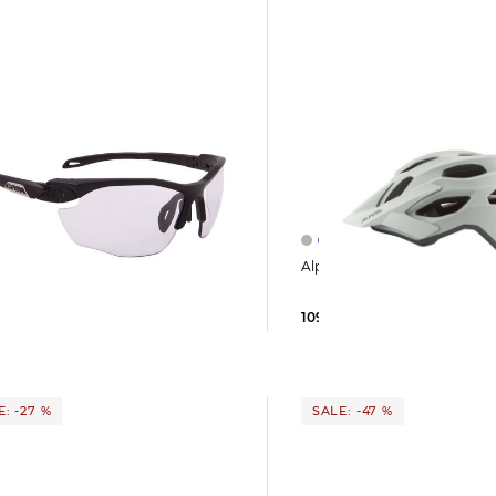
Alpina | Fahrradhelm APA
Twist
HR VL+"
109,79 €
149,95 €
 €
109,99 €
: -27 %
SALE: -47 %