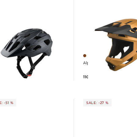
Alpina | Fahrradhelm PIK
LOSE
110,89 €
149,95 €
 €
129,99 €
: -51 %
SALE: -27 %