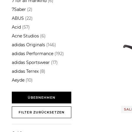
7 for all mankind
(6)
Snowboard
7Saber
(2)
Tourenski
ABUS
(22)
Acid
(57)
ÜBERNEHMEN
Acne Studios
(6)
adidas Originals
(146)
adidas Performance
(192)
adidas Sportswear
(17)
adidas Terrex
(8)
Alpina | Sportbrille/Sonnenbrille "
Five 
Aeyde
(10)
54,25
AG - Adriano Goldschmied
(3)
ÜBERNEHMEN
Airmarker
(1)
SALE
FILTER ZURÜCKSETZEN
Akris Punto
(3)
Alberto Bike
(3)
ALÉMAIS
(1)