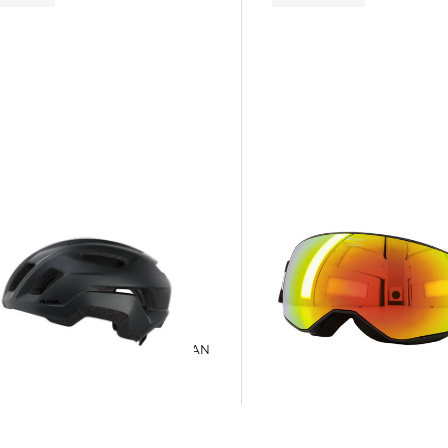
Alpina | Ski- und Snowboardbrille
Alpina | Fahrradhelm PARANUS URBAN
NAATOR
79,99 €
129,95 €
 €
89,95 €