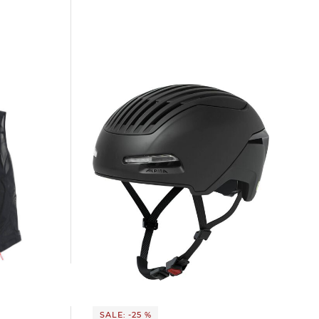
Alpina | Fahrradhelm BRIGHTON MIPS
182,45 €
249,99 €
SALE: -25 %