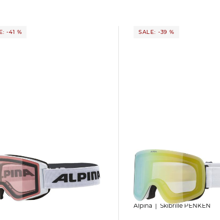
: -41 %
SALE: -39 %
Alpina | Skibrille PENKEN
OJA
TROFLEX