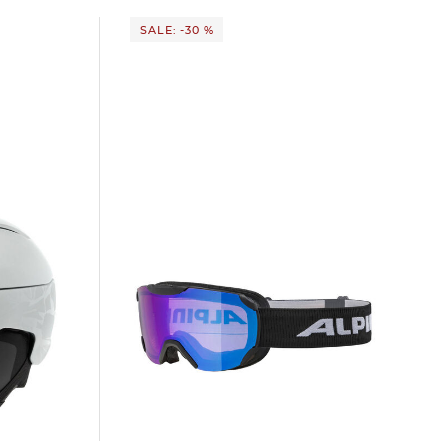
SALE: -30 %
Alpina | Skibrille THAYNES Q-LITE
69,99 €
99,95 €