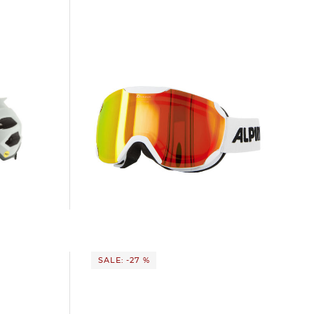
X MIPS
Alpina | Skibrille THAYNES Q-LITE
69,99 €
99,95 €
SALE: -27 %