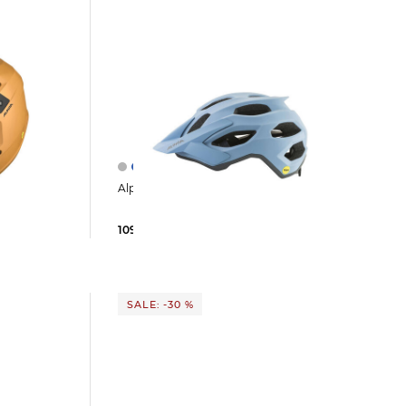
ES MIPS
Alpina | Fahrradhelm APAX MIPS
109,79 €
149,95 €
SALE: -30 %