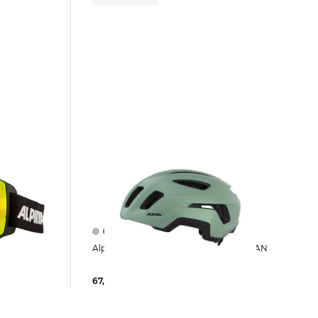
Alpina | Fahrradhelm PARANUS URBAN
67,85 €
89,95 €