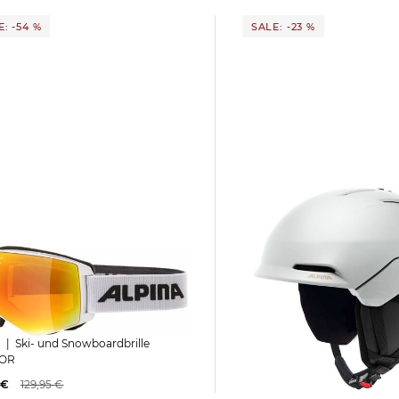
: -54 %
SALE: -23 %
Alpina | Skihelm NAX
ille
OR
115,49 €
149,95 €
 €
129,95 €