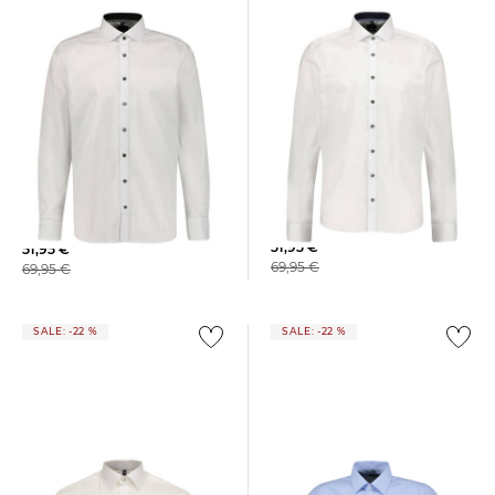
OLYMP Level Five | Herren
OLYMP Level Five | Herren
Hemd Body Fit Langarm
Hemd Body Fit Langarm
51,95 €
51,95 €
69,95 €
69,95 €
SALE: -22 %
SALE: -22 %