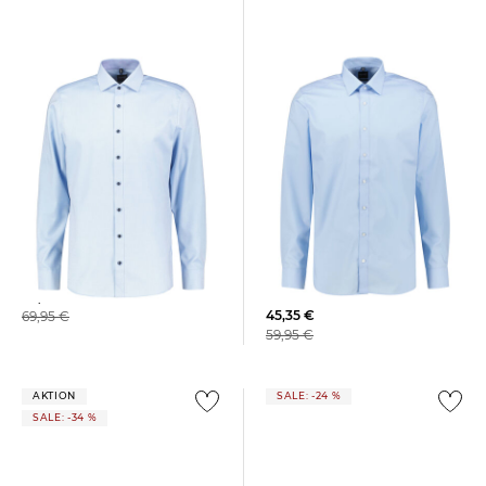
+1
OLYMP Level Five | Herren
OLYMP Level Five | Herren
Businesshemd LEVEL FIVE
Hemd Body Fit Langarm
Body Fit Langarm
45,75 €
45,35 €
69,95 €
59,95 €
AKTION
SALE: -24 %
SALE: -34 %