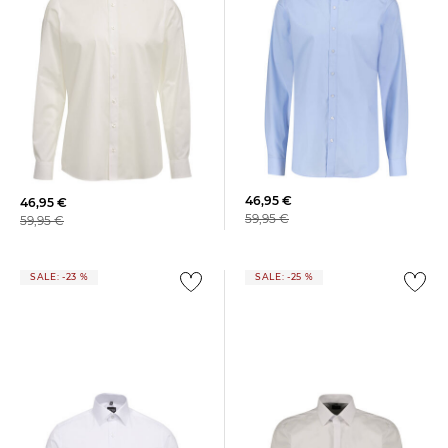
+1
OLYMP Level Five | Herren
OLYMP Level Five | Herren
Hemd OLYMP LEVEL FIVE
Businesshemd LEVEL FIVE
Body Fit Extra Langer Arm
Body Fit Langarm
46,95 €
46,95 €
59,95 €
59,95 €
SALE: -23 %
SALE: -25 %