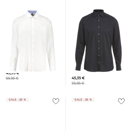
+1
OLYMP Level Five | Herren
OLYMP Level Five | Herren
Businesshemd LEVEL FIVE
Hemd Body Fit Langarm
Body Fit Langarm
45,95 €
45,35 €
69,95 €
59,95 €
SALE: -26 %
SALE: -26 %