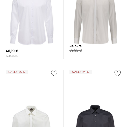
OLYMP Level Five | Herren
OLYMP Level Five | Herren
Hemd Langarm Body Fit
Hemd OLYMP LEVEL FIVE
Body Fit Extra Langer Arm
52,75 €
69,95 €
46,19 €
59,95 €
SALE: -25 %
SALE: -24 %