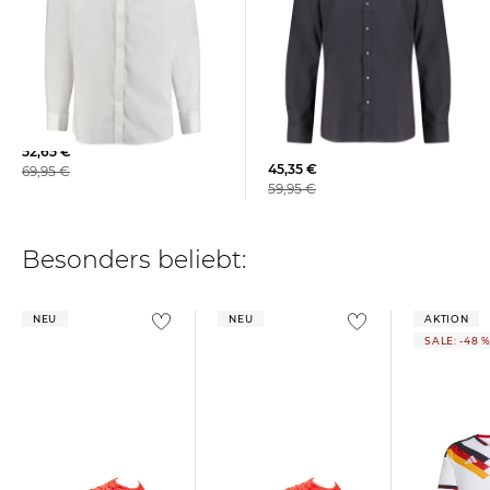
OLYMP Level Five | Herren
OLYMP Level Five | Herren
Hemd OLYMP LEVEL FIVE
Hemd Langarm Body Fit
Body Fit Extra Langer Arm
52,65 €
45,35 €
69,95 €
59,95 €
Besonders beliebt:
NEU
NEU
AKTION
SALE: -48 