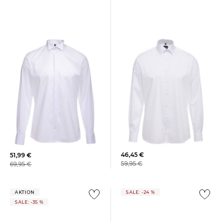
+1
OLYMP Level Five | Herren
OLYMP Level Five | Herren
Businesshemd LEVEL FIVE
Smokinghemd LEVEL FIVE
Body Fit Langarm
Body Fit Langarm
46,45 €
51,99 €
59,95 €
69,95 €
AKTION
SALE: -24 %
SALE: -35 %