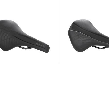
Natural Fit | Fahrradsattel "Natural Fit
attel "Natural Fit
Venec WS"
ce ROAD"
60,45 €
69,95 €
5 €
169,99 €