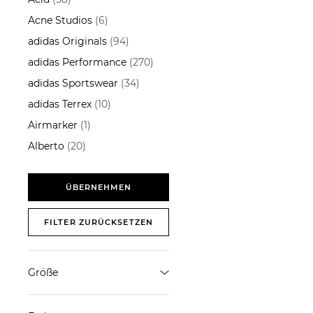
Acne Studios
(6)
adidas Originals
(94)
adidas Performance
(270)
adidas Sportswear
(34)
adidas Terrex
(10)
Airmarker
(1)
Alberto
(20)
Alberto Bike
(3)
Allude
(13)
ÜBERNEHMEN
Alpha Industries
(3)
FILTER ZURÜCKSETZEN
Alpina
(27)
Ami Paris
(8)
Arcteryx
(13)
Größe
Arma
(4)
L