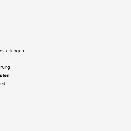
nstellungen
hrung
rufen
eit