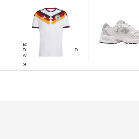
New Balance | Sneaker MR
adidas Performance |
530 EMA
Fußballtrikot DEUTSCHLAND
WM 2026 HOME
93,35 €
120,00 €
51,77 €
100,00 €