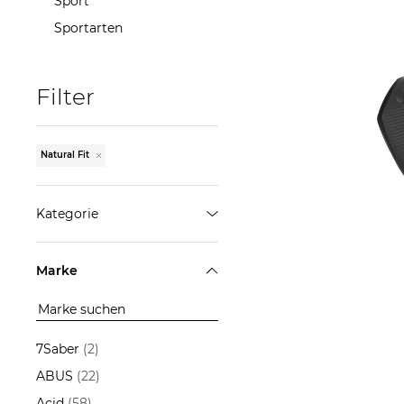
Sport
Sportarten
Filter
Natural Fit
Natural Fit | Fahrrads
Nuan
Kategorie
105,4
Fahrradteile
Marke
ÜBERNEHMEN
7Saber
(2)
ABUS
(22)
Acid
(58)