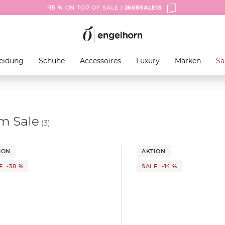
-15 %
ON TOP OF SALE |
2608SALE15
eidung
Schuhe
Accessoires
Luxury
Marken
Sa
im Sale
(3)
ION
AKTION
: -38 %
SALE: -14 %