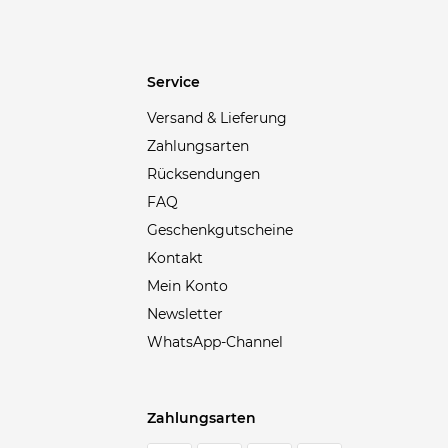
Burberry
(2)
Burton
(1)
Cabaia
(4)
Service
Calvin Klein
(2)
Versand & Lieferung
Calvin Klein Jeans
(1)
Zahlungsarten
Canada Goose
(1)
Rücksendungen
Carhartt WIP
(17)
FAQ
Casio
(1)
Geschenkgutscheine
Castelli
(9)
Kontakt
CEP
(1)
Mein Konto
CG - CLUB of GENTS
(3)
Newsletter
Closed
(20)
WhatsApp-Channel
CMP
(20)
Cocoon
(3)
Zahlungsarten
Colmar
(3)