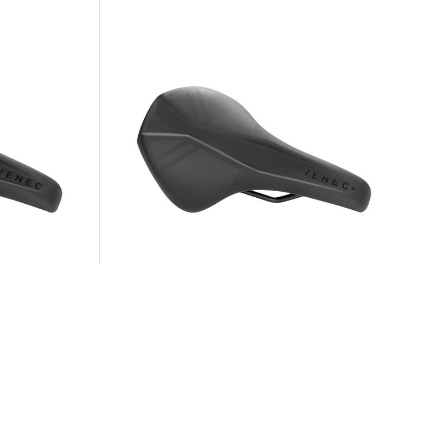
Natural Fit | Sattel "Venec+"
68,99 €
99,99 €