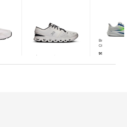
On | Herren Trainingsschuhe
Brooks | Herren Laufschuhe
CLOUD X 4
GHOST 17
109,99 €
160,00 €
99,99 €
150,00