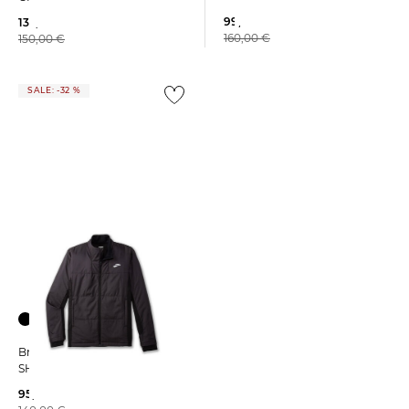
99,99 €
133,59 €
160,00 €
150,00 €
SALE: -32 %
Brooks | Herren Laufjacke
SHIELD HYBRID JACKET 3.0
95,55 €