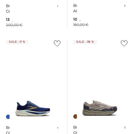
Brooks | Herren Laufschuhe
Brooks | Herren Laufschuhe
ADRENALINE GTS 25
GLYCERIN MAX 2
106,99 €
139,99 €
160,00 €
200,00 €
SALE: -11 %
SALE: -38 %
Brooks | Herren Laufschuhe
Brooks | Herren Laufschuhe
GHOST MAX SE
GHOST 17