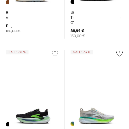
Brooks | Herren
Brooks | Laufschuhe
Trailrunningschuhe DIVIDE 6
ADRENALINE GTS 25
GTX
110,65 €
88,99 €
160,00 €
130,00 €
SALE: -30 %
SALE: -33 %