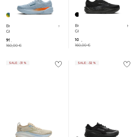
Brooks | Herren Laufschuhe
Brooks | Herren Laufschuhe
GHOST MAX 3 2E - breit
GHOST MAX 3
104,35 €
99,99 €
160,00 €
160,00 €
SALE: -31 %
SALE: -32 %