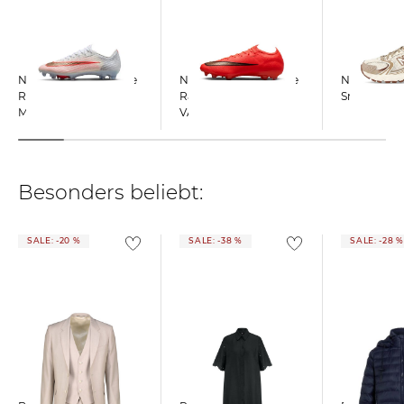
Nike | Fußballschuhe
Nike | Fußballschuhe
New Balance
Rasen-Kunstrasen
Rasen MERCURIAL
Sneaker 53
MERCURIAL
VAPOR 17 ELITE
SUPERFLY 11 ELITE FI
Besonders beliebt:
SALE: -20 %
SALE: -38 %
SALE: -28 %