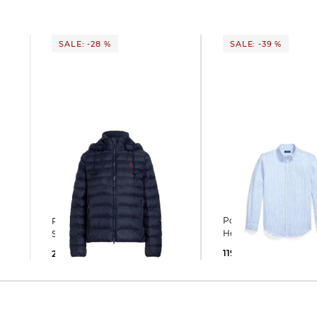
SALE: -28 %
SALE: -39 %
Polo Ralph Lauren | Herren
Polo Ralph Lauren | Damen
Hemd aus Leinen
Steppacke mit Kapuze
119,55 €
195,00 €
268,99 €
375,00 €