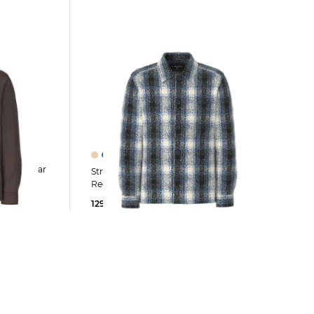
Strellson | Herren Overshirt NOEL
Regular Fit
129,90 €
169,95 €