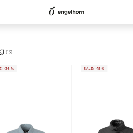
ng
(13)
: -36 %
SALE: -15 %