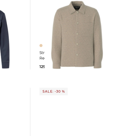
Strellson | Herren Overshirt NOEL
Regular Fit
129,90 €
169,95 €
SALE: -30 %