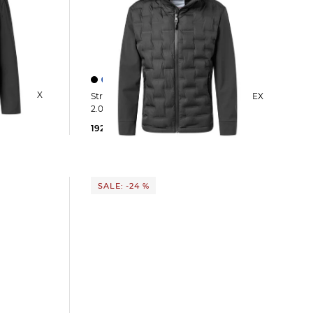
el FINLAY FLEX
Strellson | Herren Steppjacke AVIO FLEX
2.0
192,99 €
ab
199,95 €
SALE: -24 %