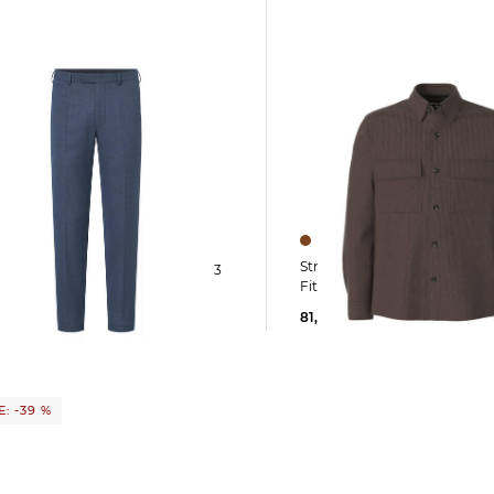
Strellson | Herren Hemd NEON Regular
hose 11 KYND3
Fit
81,95 €
129,95 €
9 €
ab
119,95 €
: -39 %