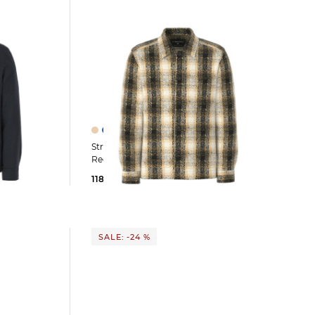
Strellson | Herren Overshirt NOEL
Regular Fit
118,99 €
169,95 €
SALE: -24 %