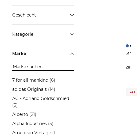
Geschlecht
Herren
Kategorie
ÜBERNEHMEN
Hemden
Marke
Hosen
Jacken
281,9
Mäntel
7 for all mankind
(6)
Pullover
adidas Originals
(14)
SALE
AG - Adriano Goldschmied
ÜBERNEHMEN
(3)
Alberto
(21)
Alpha Industries
(3)
American Vintage
(1)