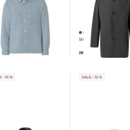
Strellson | Herren Mant
rshirt NORIN
r Fit
281,95 €
329,95 €
 €
139,95 €
: -15 %
SALE: -12 %