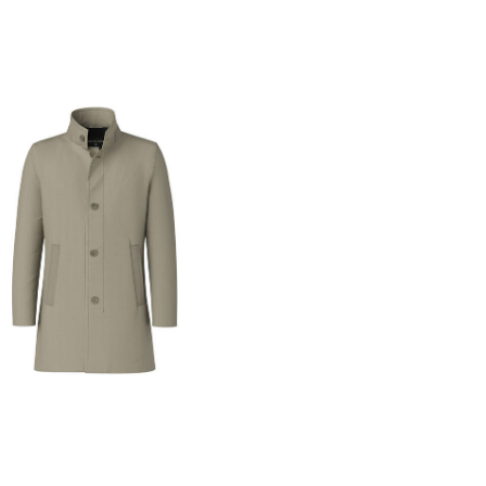
Strellson | Herren Mantel FYNN
5 €
299,95 €