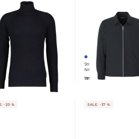
Strellson | Herren Jacke mit Wolle
ragenpullover
NICOLAS Regular Fit
LTON
199,90 €
249,00 €
0 €
169,95 €
: -20 %
SALE: -37 %