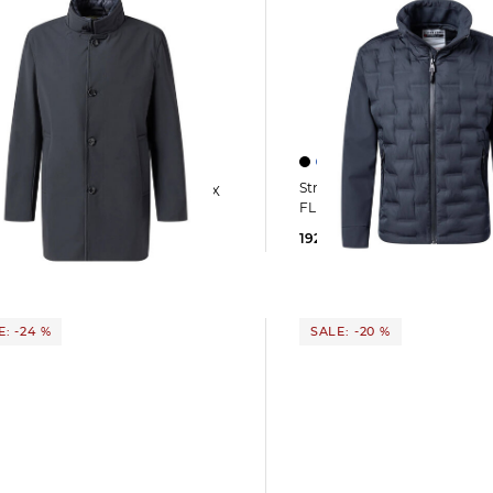
Strellson | Herren Steppjacke AVIO
Strellson | Herren Mantel FINLAY FLEX
FLEX 2.0
192,99 €
ab
199,95 €
5 €
329,95 €
: -24 %
SALE: -20 %