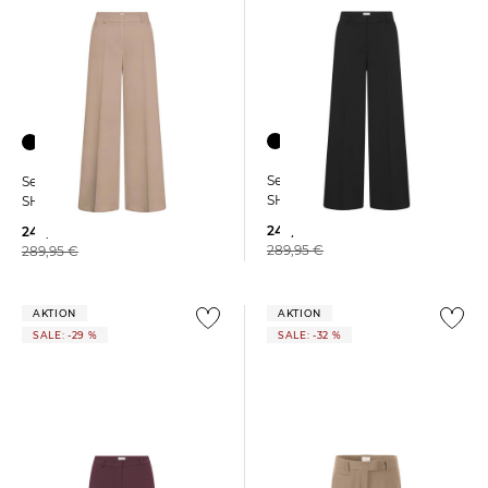
+1
+1
Seductive | Damen Hose
Seductive | Damen Hose
SHILOH
SHILOH
242,55 €
242,55 €
289,95 €
289,95 €
AKTION
AKTION
SALE: -29 %
SALE: -32 %