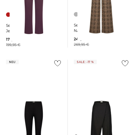
Seductive | Damen Hose
Seductive | Damen
NALEY
Jerseyhose NANETTE
242,95 €
177,55 €
269,95 €
199,95 €
NEU
SALE: -17 %