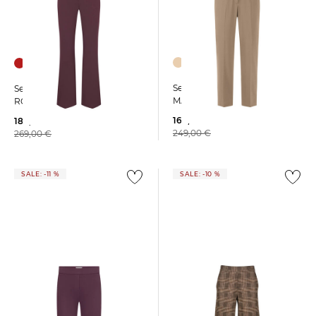
Seductive | Damen Hose
Seductive | Damen Hose
MARY
ROSIE
169,99 €
189,99 €
249,00 €
269,00 €
SALE: -11 %
SALE: -10 %