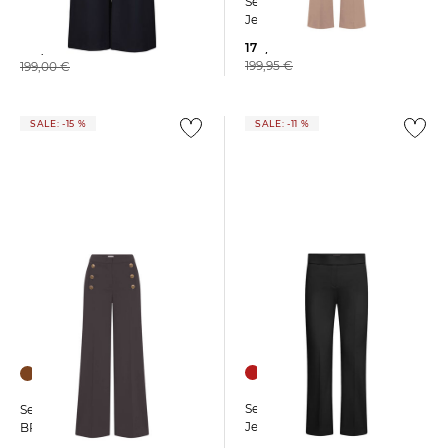
Seductive | Damen
Seductive | Damen
Jerseyhose NANOU
Jerseyhose KIMBERLY
179,99 €
149,55 €
199,95 €
199,00 €
SALE: -15 %
SALE: -11 %
Seductive | Damen
Seductive | Damen Hose
Jerseyhose NANETTE
BRIDGET