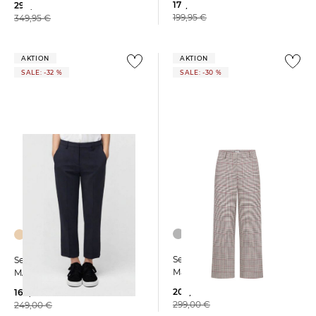
177,55 €
298,99 €
199,95 €
349,95 €
AKTION
AKTION
SALE: -32 %
SALE: -30 %
Seductive | Damen
Seductive | Damen Hose
Marlenehose LUCASSE
MARY
209,99 €
169,99 €
299,00 €
249,00 €