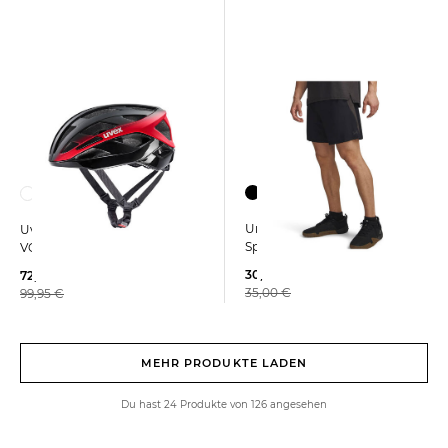
Under Armour | Herren
Uvex | Fahrradhelm I-
Sportshorts UA TECH VENT
VOLUTE
30,00 €
72,99 €
35,00 €
99,95 €
MEHR PRODUKTE LADEN
Du hast 24 Produkte von 126 angesehen