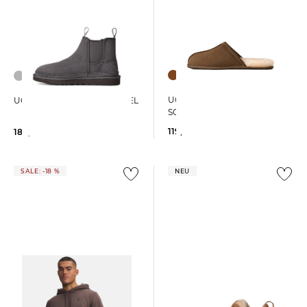
UGG | Herren Hausschuhe
UGG | Herren Stiefel NEUMEL
SCUFF
119,95 €
184,95 €
SALE: -18 %
NEU