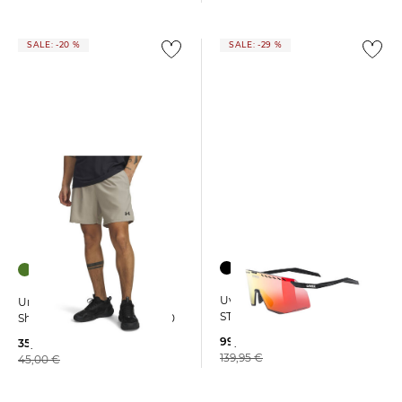
SALE: -20 %
SALE: -29 %
+1
Uvex | Sportbrille PACE
Under Armour | Herren
STAGE CV
Shorts UA VANISH WVEN 2.0
99,35 €
35,89 €
139,95 €
45,00 €