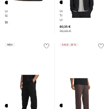
Under Armour | Herren
UGG | Herren Hausschuhe
Trainingsjacke UA
SCUFF
UNSTOPPABLE
119,95 €
80,55 €
110,00 €
NEU
SALE: -23 %