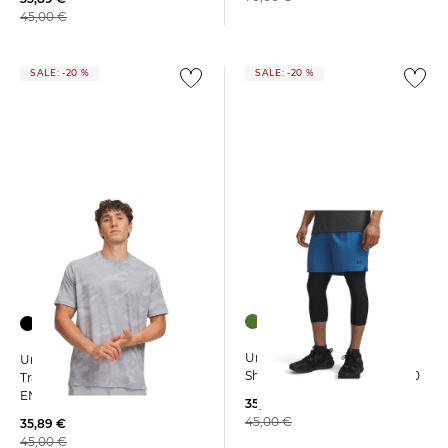
45,00 €
SALE: -20 %
SALE: -20 %
+1
Under Armour | Herren
Under Armour | Herren
Shorts UA VANISH WVEN 2.0
Trainingsshirt VANISH
ENERGY PRINTED
35,89 €
45,00 €
35,89 €
45,00 €