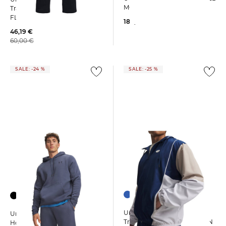
MOC
Trainingshose UA ICON
FLEECE
189,95 €
46,19 €
60,00 €
SALE: -24 %
SALE: -25 %
+3
Under Armour | Herren
Under Armour | Herren
Trainingsjacke RIVAL WOVEN
Hoodie ESSENTIAL FLEECE