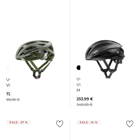
Uvex | Fahrradhelm
Uvex | Fahrradhelm I-
ULTIMATE SURGE CARBON
VOLUTE
MIPS
72,99 €
253,99 €
99,95 €
349,95 €
SALE: -27 %
SALE: -14 %