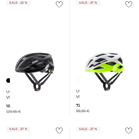
SALE: -22 %
SALE: -27 %
Uvex | Fahrradhelm I-
Uvex | Fahrradhelm I-
VOLUTE
VOLUTE MIPS
72,99 €
101,95 €
99,95 €
129,95 €
SALE: -27 %
SALE: -27 %