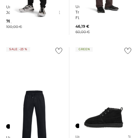
Under Armour | Herren
Under Armour | Herren
Trainingshose UA ICON
Jogginghose UNSTOPPABLE
FLEECE
78,99 €
46,19 €
100,00 €
60,00 €
SALE: -23 %
GREEN
UGG | Herren Boots NEUMEL
Under Armour | Herren