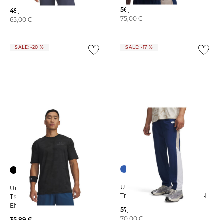
56,49 €
49,65 €
75,00 €
65,00 €
SALE: -20 %
SALE: -17 %
Under Armour | Herren
Under Armour | Herren
Trainingshose RIVAL WOVEN
Trainingsshirt VANISH
ENERGY PRINTED
57,95 €
70,00 €
35,89 €