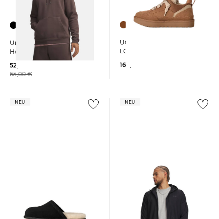
+3
UGG | Herren Sneaker
Under Armour | Herren
LOWMEL
Hoodie ESSENTIAL FLEECE
169,95 €
52,99 €
65,00 €
NEU
NEU