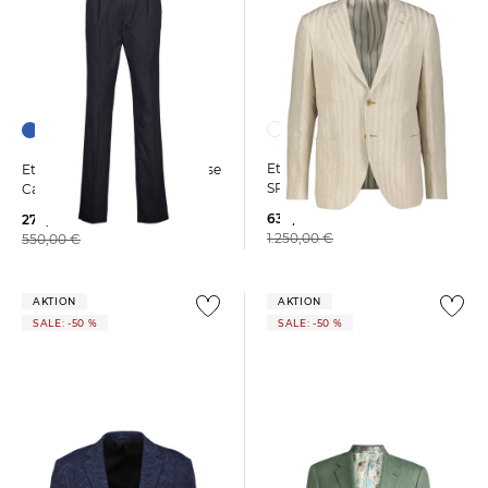
Etro | Herren Sakko ROMA
Etro | Herren Bundfaltenhose
SPORT
Carrot Leg
630,00 €
279,99 €
1.250,00 €
550,00 €
AKTION
AKTION
SALE: -50 %
SALE: -50 %