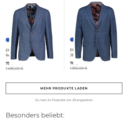
Etro | Herren Sakko ROMA
Etro | Herren Sakko ROMA
JERSEY
Regular Fit
700,00 €
750,00 €
1.350,00 €
1.490,00 €
MEHR PRODUKTE LADEN
Du hast 24 Produkte von 28 angesehen
Besonders beliebt: