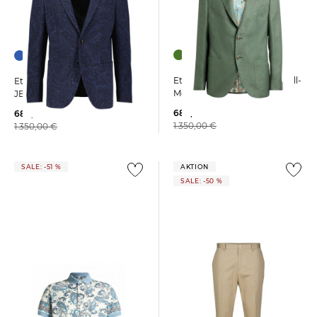
Etro | Herren Sakko aus Woll-
Etro | Herren Sakko ROMA
Mouliné
JERSEY SPORT
680,00 €
680,00 €
1.350,00 €
1.350,00 €
SALE: -51 %
AKTION
SALE: -50 %