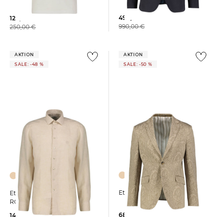
499,99 €
129,99 €
990,00 €
250,00 €
AKTION
AKTION
SALE: -48 %
SALE: -50 %
Etro | Herren Sakko ROMA
Etro | Herren Leinenhemd
ROMA LOGO
680,00 €
149,99 €