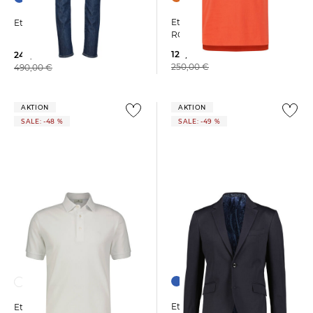
Etro | Herren Poloshirt
Etro | Herren Jeans Slim Fit
ROMA
129,99 €
249,99 €
250,00 €
490,00 €
AKTION
AKTION
SALE: -48 %
SALE: -49 %
Etro | Herren Blazer ROMA
Etro | Herren Poloshirt