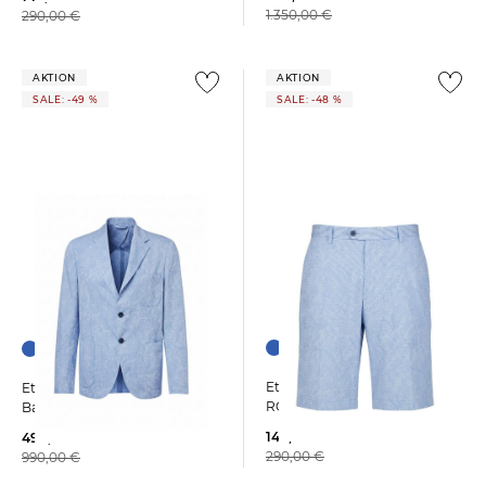
1.350,00 €
290,00 €
AKTION
AKTION
SALE: -49 %
SALE: -48 %
Etro | Herren Bermudas
Etro | Herren Sakko aus
ROMA
Baumwolle
149,99 €
499,99 €
290,00 €
990,00 €