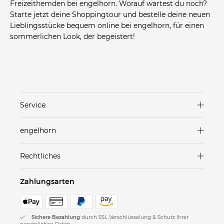
Freizeithemden bei engelhorn. Worauf wartest du noch?
Starte jetzt deine Shoppingtour und bestelle deine neuen
Lieblingsstücke bequem online bei engelhorn, für einen
sommerlichen Look, der begeistert!
Service
Versand & Lieferung
engelhorn
Zahlungsarten
Marken in unseren Stores
Rechtliches
Rücksendungen
Häuser
AGB
FAQ
Zahlungsarten
Karriere
Datenschutz
Geschenkgutscheine
Nachhaltigkeit
Datenschutz Einstellungen
Kontakt
Sichere Bezahlung
durch SSL Verschlüsselung & Schutz Ihrer
engelhorn Card