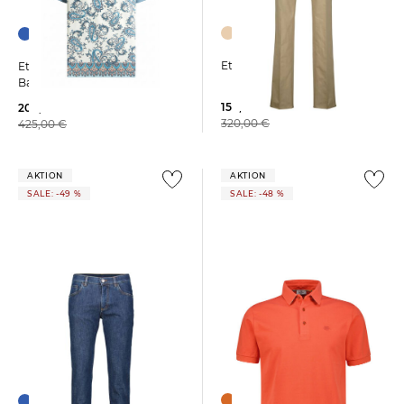
Etro | Herren Hose ROMA
Etro | Herren Poloshirt aus
Baumwolle
159,99 €
209,99 €
320,00 €
425,00 €
AKTION
AKTION
SALE: -49 %
SALE: -48 %