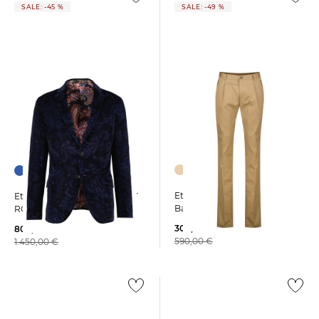
SALE: -45 %
SALE: -49 %
Etro | Herren Hose aus
Etro | Herren Sakko JACKET
Baumwollmix
ROMA
300,00 €
800,00 €
590,00 €
1.450,00 €