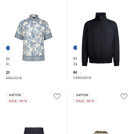
Etro | Herren Jacke aus
Etro | Herren Hemd mit
Jacquardgewebe
Paisley-Print
680,00 €
299,99 €
1.350,00 €
590,00 €
AKTION
AKTION
SALE: -49 %
SALE: -50 %