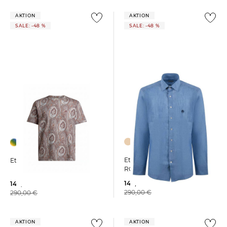
AKTION
AKTION
SALE: -48 %
SALE: -48 %
Etro | Herren Leinenhemd
Etro | Herren T-Shirt ROMA
ROMA LOGO
149,99 €
149,99 €
290,00 €
290,00 €
AKTION
AKTION