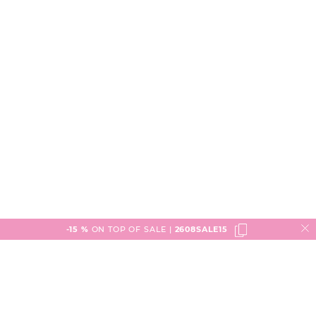
-15 %
ON TOP OF SALE |
2608SALE15
Service
Versand & Lieferung