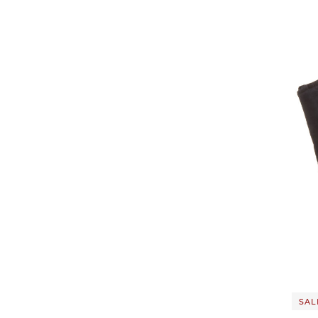
VAUDE | Schuhüberzug "S
Capita
50,19
SALE