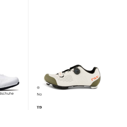
Northwave | MTB Radschuhe RAZER
119,99 €
169,99 €