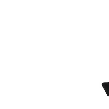
ASSOS | Herren Überschuh GT U
WINT
76,99