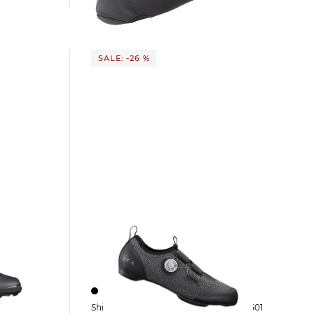
39,15 €
49,99 €
SALE: -26 %
Shimano | Herren Rennradschuhe IC501