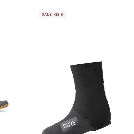
SALE: -22 %
GOREWEAR | Radsport Überschuhe
THERMO