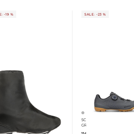
: -19 %
SALE: -23 %
SCOTT | Herren Mountanbikeschuhe
rschuhe
GRAVEL PRO
over Minsk III"
114,99 €
149,95 €