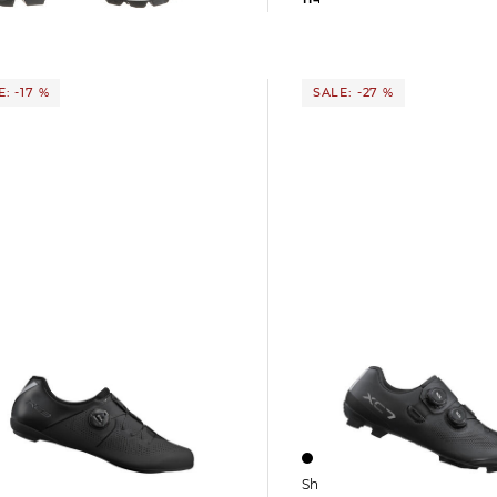
 €
45,00 €
: -17 %
SALE: -27 %
Shimano | Herren MTB Radschuhe
radschuhe RC