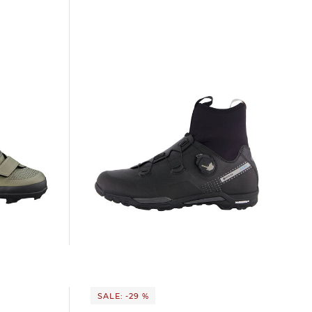
Northwave | Herren
Mountainbikeschuhe X-CELSIUS ARTIC
GTX
157,15 €
249,90 €
SALE: -29 %