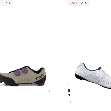
: -14 %
SALE: -21 %
Shimano | Herren Rennradschuhe RC
n Radschuhe REBEL
302
109,99 €
139,99 €
5 €
209,99 €