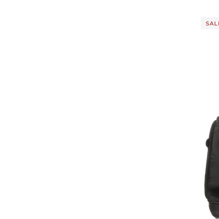
SALE
VAUDE | Herren Radübe
"Shoec