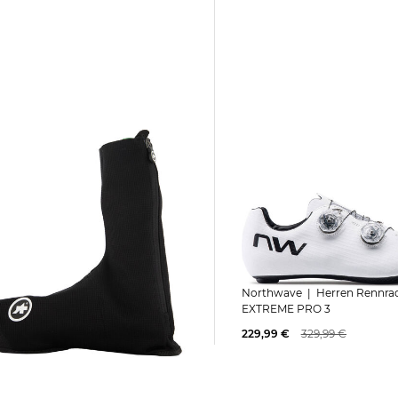
Northwave | Herren Rennradschuhe
LTRAZ
EXTREME PRO 3
ER BOOTIE
229,99 €
329,99 €
 €
105,00 €