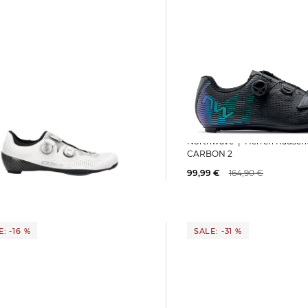
Northwave | Herren Radschuhe STORM
Q36.5 | Rennradschuhe UNIQUE PRO
CARBON 2
99,99 €
164,90 €
5 €
550,00 €
: -16 %
SALE: -31 %