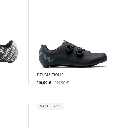
Northwave | Herren Rennradschuhe
REVOLUTION 3
119,99 €
199,90 €
SALE: -37 %