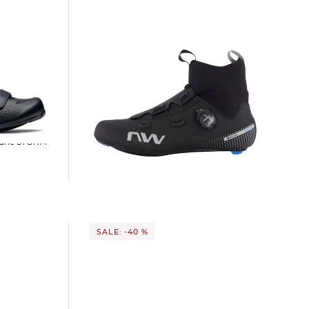
Northwave | Rennradschuhe CELSIUS R
ARCTIC GTX
159,99 €
249,90 €
SALE: -40 %