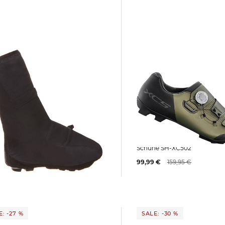
Shimano | Herren Mountainbike-
hoecover
Schuhe SH-XC502
l Plus"
99,99 €
159,95 €
 €
65,00 €
: -27 %
SALE: -30 %