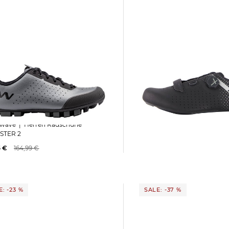
Northwave | Herren Radschuhe "Core
rren Radschuhe
Plus 2"
STER 2
89,99 €
130,00 €
5 €
164,99 €
: -23 %
SALE: -37 %