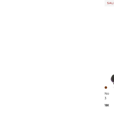
SALE
Northwave | Herre
3
180,0