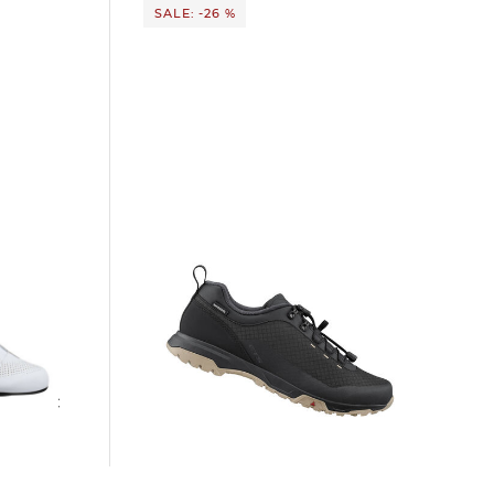
SALE: -26 %
Shimano | Herren Radschuhe ET501
104,15 €
139,95 €