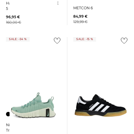
Trainingsschuhe FREE
Hallenschuhe WAVE MIRAGE
METCON 6
5
84,99 €
96,95 €
129,99 €
160,00 €
SALE: -54 %
SALE: -15 %
adidas Performance | Herren
Nike | Herren
Hallenschuhe
Trainingsschuhe FREE