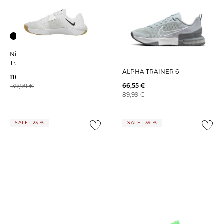
+1
Nike | Herren
Nike | Herren
Trainingsschuhe AIR MAX
Trainingsschuhe METCON 10
ALPHA TRAINER 6
110,85 €
66,55 €
139,99 €
89,99 €
SALE: -23 %
SALE: -39 %