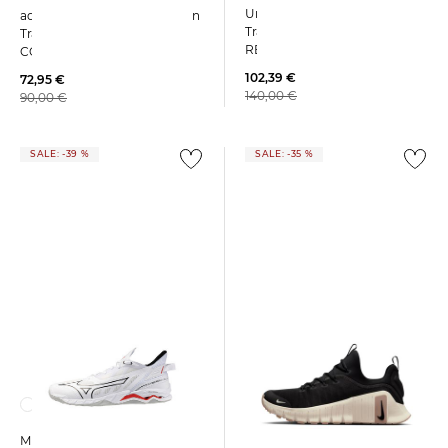
Under Armour | Herren
adidas Performance | Herren
TrainingsschuheTRIBASE
Trainingsschuhe DROPSET
REIGN 6
CONTROL
102,39 €
72,95 €
140,00 €
90,00 €
SALE: -39 %
SALE: -35 %
Nike | Herren
Mizuno | Herren