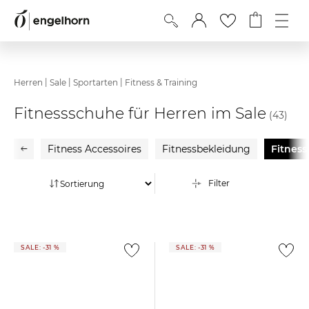
|
|
|
Herren
Sale
Sportarten
Fitness & Training
Fitnessschuhe für Herren im Sale
(43)
Fitness Accessoires
Fitnessbekleidung
Fitnes
Filter
SALE: -31 %
SALE: -31 %