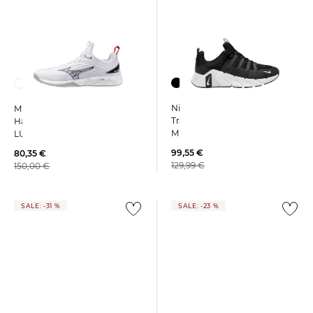
Nike | Herren
Mizuno | Herren
Trainingsschuhe FREE
Hallenschuhe WAVE
METCON 7
LUMINOUS 3
99,55 €
80,35 €
129,99 €
150,00 €
SALE: -31 %
SALE: -23 %