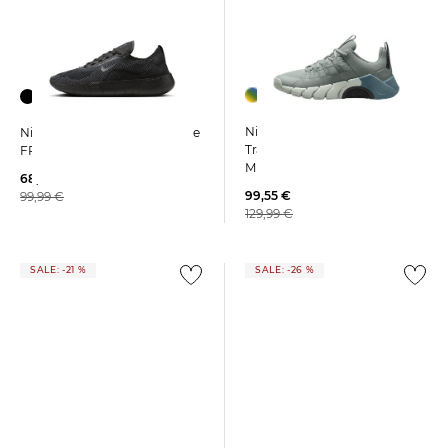
Nike | Herren
Nike | Herren Trainingschuhe
Trainingsschuhe FREE
FREE 2025
METCON 7
68,55 €
99,55 €
99,99 €
129,99 €
SALE: -21 %
SALE: -26 %