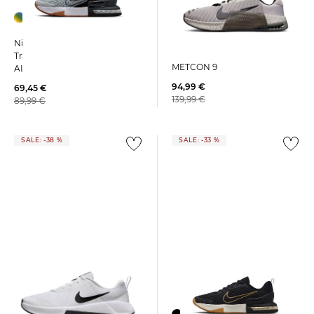
+1
Nike | Herren
Nike | Herren
Crosstrainingsschuhe
Trainingsschuhe AIR MAX
METCON 9
ALPHA TRAINER 6
94,99 €
69,45 €
139,99 €
89,99 €
SALE: -38 %
SALE: -33 %