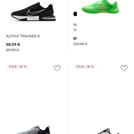
Nike | Herren
Nike | Herren
Trainingsschuhe METCON 10
Trainingsschuhe AIR MAX
ALPHA TRAINER 6
85,99 €
139,99 €
68,99 €
89,99 €
SALE: -23 %
SALE: -32 %