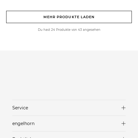
MEHR PRODUKTE LADEN
Du hast 24 Produkte von 43 angesehen
Service
Versand & Lieferung
engelhorn
Zahlungsarten
Marken in unseren Stores