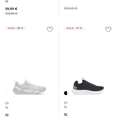
METCON 6
84,99 €
100,00 €
59,99 €
129,99 €
SALE: -28 %
SALE: -47 %
Under Armour | Herren
Under Armour | Herren
Trainingsschuhe DYNAMIC 2
Trainingsschuhe REIGN XT
52,95 €
101,09 €