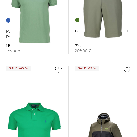
+12
GTA | Herren Shorts DAVIDE
Polo Ralph Lauren | Herren
Poloshirt Custom Slim Fit
99,99 €
116,55 €
209,00 €
135,00 €
SALE: -49 %
SALE: -25 %