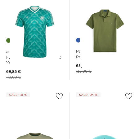
+12
Polo Ralph Lauren | Herren
adidas Performance |
Poloshirt Custom Slim Fit
Fußballtrikot DEUTSCHLAND
1990 AUSWÄRTS
68,55 €
135,00 €
69,85 €
110,00 €
SALE: -31 %
SALE: -24 %