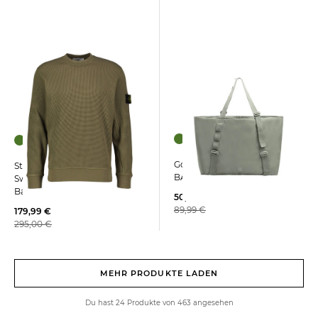
GotBag | Reisetasche TOTE
Stone Island | Herren
BAG Large
Sweatshirt aus Bio-
Baumwolle
50,00 €
89,99 €
179,99 €
295,00 €
MEHR PRODUKTE LADEN
Du hast 24 Produkte von 463 angesehen