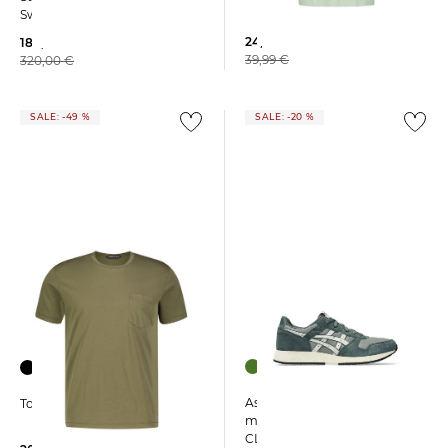
Sweatshirt
24,99 €
189,99 €
39,99 €
320,00 €
SALE: -49 %
SALE: -20 %
Asics SportStyle | Sneaker
Tom Ford | Herren T-Shirt
mit Veloursleder LYTE
CLASSIC