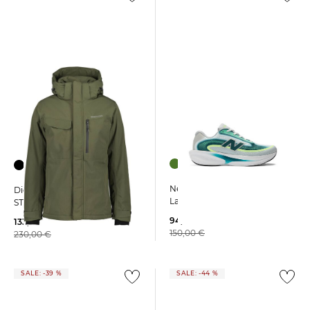
New Balance | Herren
Didriksons | Herren Jacke
Laufschuhe ELLIPSE
STEFAN wasserdicht
94,99 €
133,99 €
150,00 €
230,00 €
SALE: -39 %
SALE: -44 %