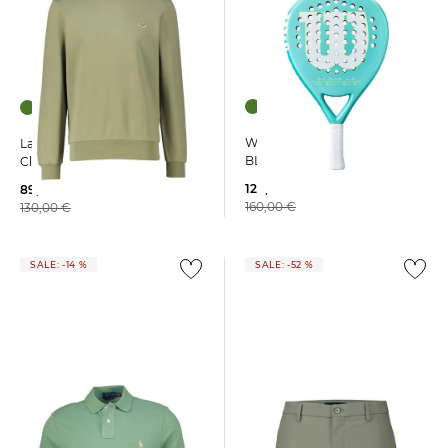
Wilson | Padelschläger
Lacoste | Herren Sweatshirt
BLADE LS V4
Classic Fit
120,99 €
89,99 €
160,00 €
130,00 €
SALE: -14 %
SALE: -52 %