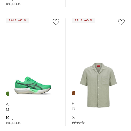
160,00 €
SALE: -42 %
SALE: -40 %
HUGO | Herren Hemd
Asics | Herren Laufschuhe
EXOLINO
MAGIC SPEED 5
59,99 €
109,95 €
99,95 €
190,00 €