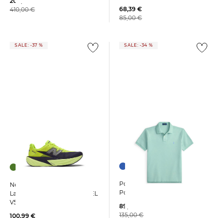
209,99 €
68,39 €
410,00 €
85,00 €
SALE: -37 %
SALE: -34 %
+12
Polo Ralph Lauren | Herren
New Balance | Herren
Poloshirt Custom Slim Fit
Laufschuhe FUELCELL REBEL
V5
89,55 €
135,00 €
100,99 €