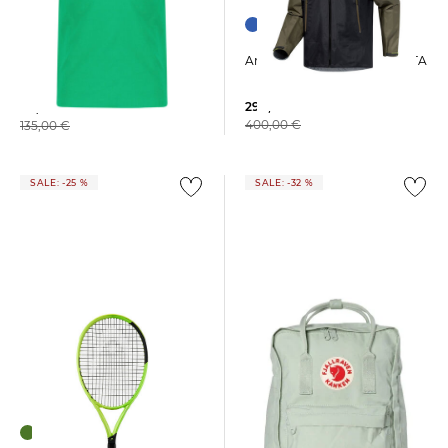
+3
Arcteryx | Herren Jacke BETA
Polo Ralph Lauren | Herren
Poloshirt Slim Fit Kurzarm
299,95 €
69,15 €
400,00 €
135,00 €
SALE: -25 %
SALE: -32 %