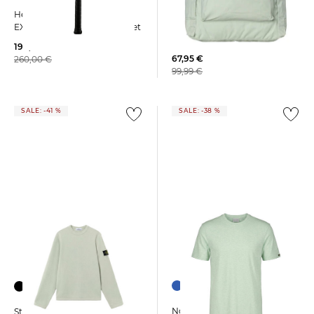
FJÄLLRÄVEN |
Head | Tennisschläger
Tagesrucksack KANKEN MINT
EXTREME MP 2026 unbesaitet
GREEN
194,95 €
67,95 €
260,00 €
99,99 €
SALE: -41 %
SALE: -38 %
+1
No Excess | Herren T-Shirt
Stone Island | Herren