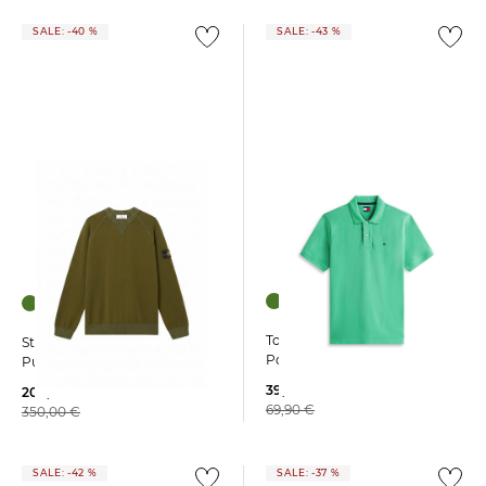
SALE: -40 %
SALE: -43 %
Tommy Jeans | Herren
Stone Island | Herren
Poloshirt Regular Fit
Pullover
39,99 €
209,99 €
69,90 €
350,00 €
SALE: -42 %
SALE: -37 %