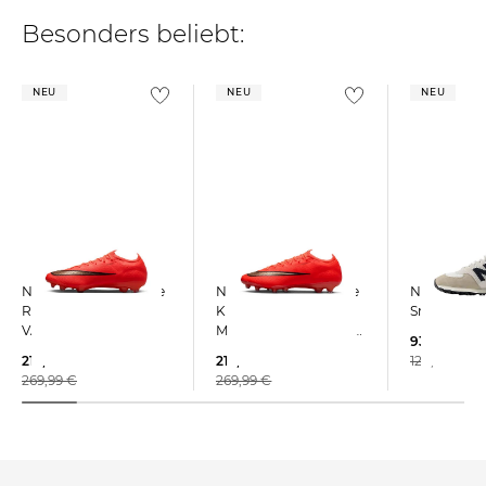
Besonders beliebt:
NEU
NEU
NEU
Nike | Fußballschuhe
Nike | Fußballschuhe
New Balance
Rasen MERCURIAL
Kunstrasen
Sneaker 57
VAPOR 17 ELITE
MERCURIAL VAPOR 17
93,35 €
ELITE AG
215,99 €
215,99 €
120,00 €
269,99 €
269,99 €