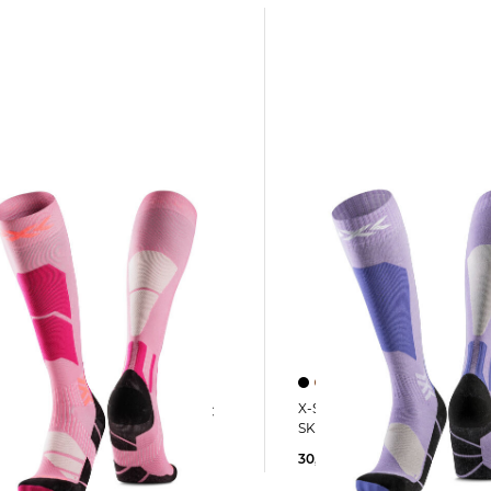
X-Socks | Skisocken mit Merinowolle
X-Socks | Skistrümpfe PERFORM OTC
SKI DISCOVER MERINO OTC
30,00 €
34,95 €
 €
34,95 €