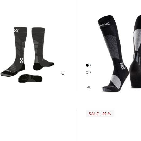
X-Socks | Skisocken SK
X-Socks | Skistrümpfe SKI EXPERT OTC
30,00 €
 €
40,00 €
SALE: -14 %