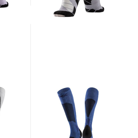
36,95 €
44,95 €
X-Socks | Skisocken SKI DISCOVER OTC