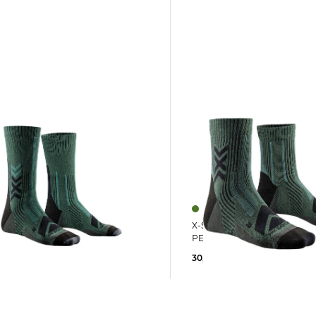
X-Socks | Wandersocken HIKE
t Wolle X-
PERFORM MERINO ANKLE
S® HIKE PERFORM MERINO
W
30,00 €
33,00 €
 €
36,00 €