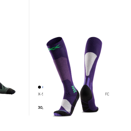
X-Socks | Skisocken SKI DISCOVER OTC
30,00 €