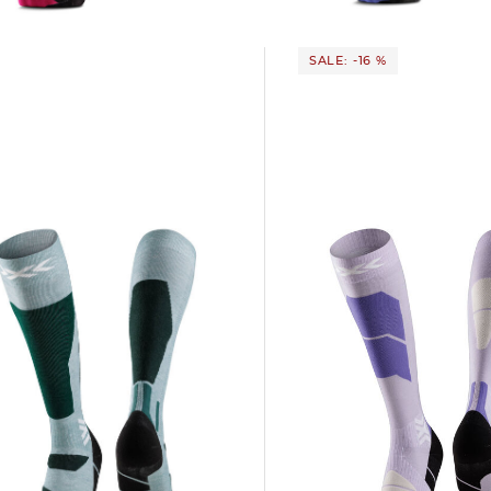
SALE: -16 %
X-Socks | Skisocken mit Merinowolle
oardsocken
SKI PERFORM MERINO OTC
BOARD DISCOVER OTC