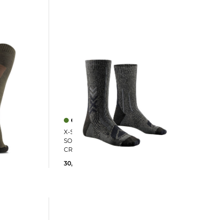
X-Socks | Wandersocken mit Wolle X-
SOCKS® HIKE PERFORM MERINO
CREW
30,00 €
36,00 €