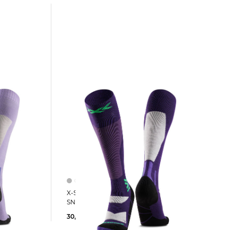
X-Socks | Ski- und Snowboardsocken
SNOWBOARD DISCOVER OTC
30,00 €