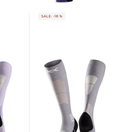
SALE: -18 %
X-Socks | Skisocken mit Merinowolle
SKI PERFORM MERINO OTC