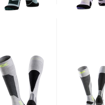
37,95 €
44,95 €
 €
X-Socks | Ski- und Snowboardsocken
X-Socks | Skisocken SKI DISCOVER OTC