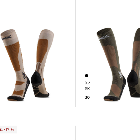
X-Socks | Skisocken mit Merinowolle
oardsocken
SKI DISCOVER MERINO OTC
BOARD DISCOVER OTC
30,00 €
35,00 €
 €
: -17 %