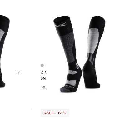
I DISCOVER OTC
X-Socks | Ski- und Snowboardsocken
SNOWBOARD DISCOVER OTC
30,00 €
SALE: -17 %