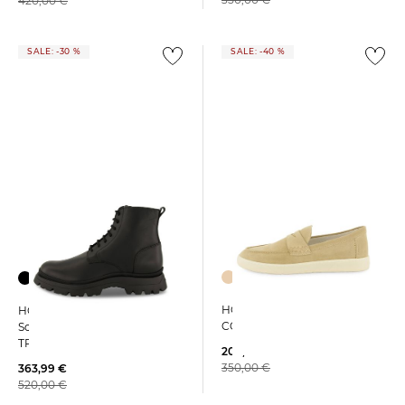
420,00 €
SALE: -30 %
SALE: -40 %
HOGAN | Herren Slipper
HOGAN | Herren
COOL MOCASSINO
Schnürboots H692
TRONCHETTO
209,99 €
350,00 €
363,99 €
520,00 €