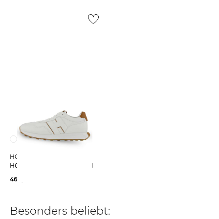
HOGAN | Herren Sneaker
H601 ALLACCIATO H PATCH
460,00 €
Besonders beliebt: