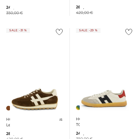
289,99 €
249,99 €
420,00 €
350,00 €
SALE: -31 %
SALE: -29 %
HOGAN | Herren Sneaker
HOGAN | Herren Sneaker aus
TOMAIA
Leder
249,99 €
289,99 €
350,00 €