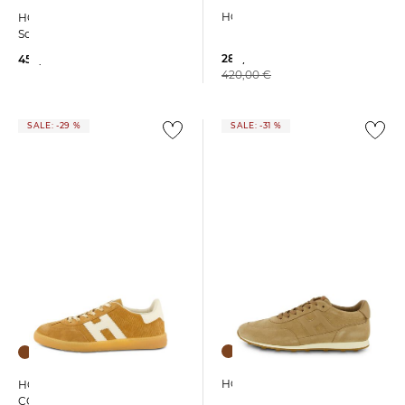
HOGAN | Herren Sneaker
HOGAN | Herren
Schnürschuhe H704
289,99 €
450,00 €
420,00 €
SALE: -29 %
SALE: -31 %
HOGAN | Herren Sneaker
HOGAN | Herren Sneaker
COOL