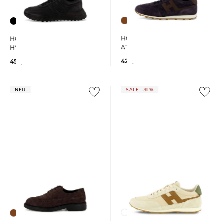
HOGAN | Herren Sneaker
HOGAN | Herren Sneaker
ATHLETIC H699
HYPERLIGHT
420,00 €
450,00 €
NEU
SALE: -31 %