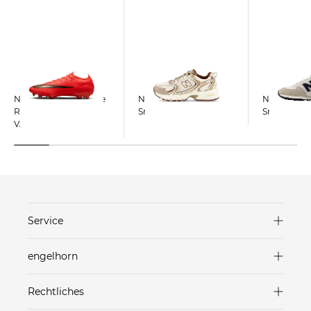
Nike | Fußballschuhe
New Balance |
New Balance
Rasen MERCURIAL
Sneaker 530
Sneaker 57
VAPOR 17 ELITE
Service
Versand & Lieferung
engelhorn
Zahlungsarten
Marken in unseren Stores
Rechtliches
Rücksendungen
Häuser