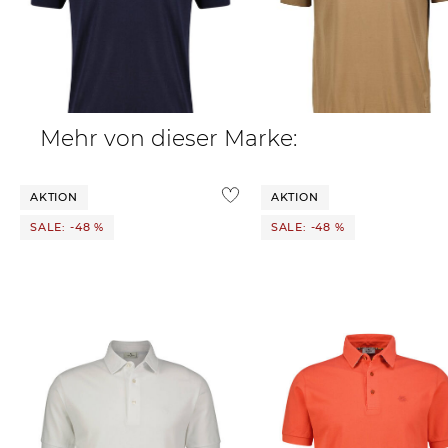
Fendi | Herren Strickpoloshirt mit
Fendi | Herren Strickpoloshirt mit
Wolle
Wolle
950,00 €
950,00 €
Mehr von dieser Marke:
AKTION
AKTION
SALE: -48 %
SALE: -48 %