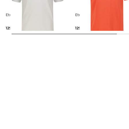
Etro | Herren Poloshirt
Etro | Herren Poloshirt ROMA
129,99 €
250,00 €
129,99 €
250,00 €