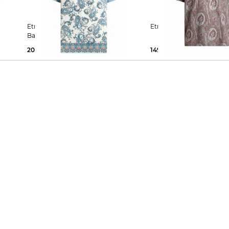
Etro | Herren Poloshirt aus
Etro | Herren T-Shirt 
Baumwolle
209,99 €
425,00 €
149,99 €
290,00 €