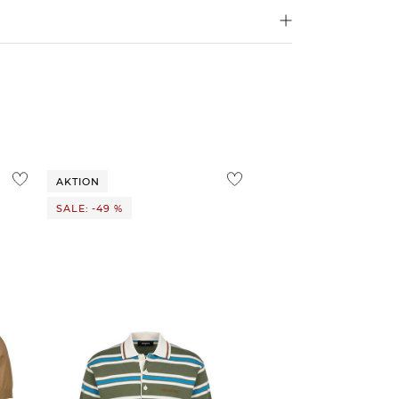
4,95€
d ins Ausland findest du
hier
.
ostenlos
1,95 €
 Ausland findest du
hier
.
AKTION
SALE: -49 %