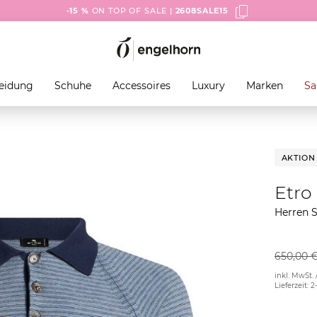
-15 %
ON TOP OF SALE |
2608SALE15
eidung
Schuhe
Accessoires
Luxury
Marken
Sa
AKTION
Etro
Herren 
650,00 
inkl. MwSt. 
Lieferzeit: 