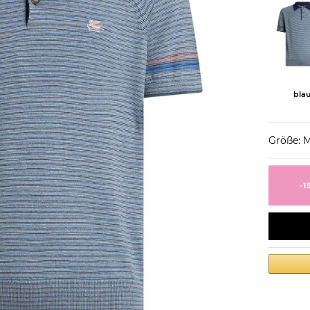
bla
Größe: 
-1