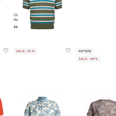
Dsquared2 | Herren Poloshirt aus
Baumwolle
249,99 €
490,00 €
SALE: -51 %
AKTION
SALE: -48 %