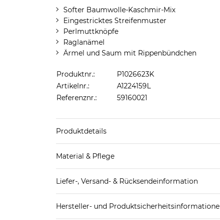
Softer Baumwolle-Kaschmir-Mix
Eingestricktes Streifenmuster
Perlmuttknöpfe
Raglanämel
Ärmel und Saum mit Rippenbündchen
Produktnr.:
P1026623K
Artikelnr.:
A1224159L
Referenznr.:
59160021
Produktdetails
Produkthinweis: Fällt normal aus. Wir empfeh
Material & Pflege
Obermaterial: 85% Baumwolle, 15% Kaschmir
Liefer-, Versand- & Rücksendeinformation
Standard-Lieferung innerhalb Deutschlands:
Hersteller- und Produktsicherheitsinformation
DHL-Paket
4,95€ - versandkostenfrei ab 