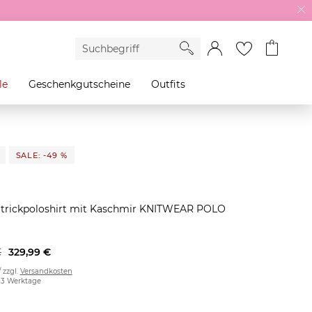
le
Geschenkgutscheine
Outfits
SALE: -49 %
Strickpoloshirt mit Kaschmir KNITWEAR POLO
€
329,99 €
/ zzgl.
Versandkosten
2-3 Werktage