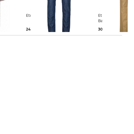
ROMA
Etro | Herren Jeans Slim Fit
Etro | Herren Hose aus
Baumwollmix
249,99 €
490,00 €
300,00 €
590,00 