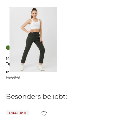
Mandala | Damen Yoga
Tights Slim Fit
69,95 €
115,00 €
Besonders beliebt:
SALE: -39 %