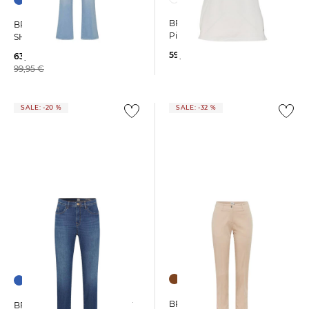
BRAX | Damen Poloshirt
BRAX | Damen Jeans
Pique STYLE.CLEO
SHAKIRA Slim Fit
59,95 €
63,95 €
99,95 €
SALE: -20 %
SALE: -32 %
BRAX | Damen Chinohose
BRAX | Damen Jeans MARY