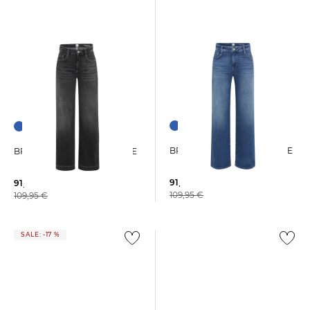
+1
+1
BRAX | Damen Jeans MAINE
BRAX | Damen Jeans MAINE
91,25 €
91,25 €
109,95 €
109,95 €
SALE: -17 %