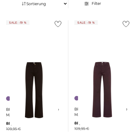
Filter
SALE: -19 %
SALE: -19 %
BRAX | Damen Palazzohose
BRAX | Damen Palazzohose
MAINE
MAINE
88,95 €
88,95 €
109,95 €
109,95 €