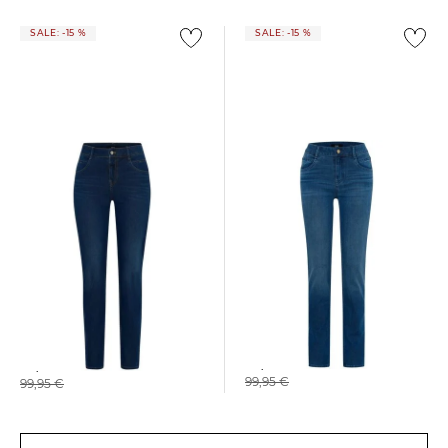
SALE: -15 %
SALE: -15 %
+1
+1
BRAX | Damen Jeans
BRAX | Damen Jeans
SHAKIRA
SHAKIRA
84,75 €
84,75 €
99,95 €
99,95 €