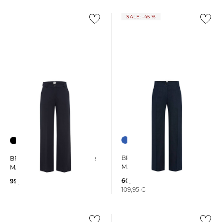
SALE: -45 %
BRAX | Damen Stoffhose
BRAX | Damen Palazzohose
MAINE S
MAINE
60,15 €
99,95 €
109,95 €