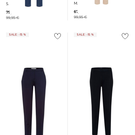
MARON S verkürzt
S. Regular Fit
67,95 €
79,99 €
99,95 €
99,95 €
SALE: -15 %
SALE: -15 %
BRAX | Damen Hose MARON
BRAX | Damen Hose MARON
S
S
84,75 €
84,75 €