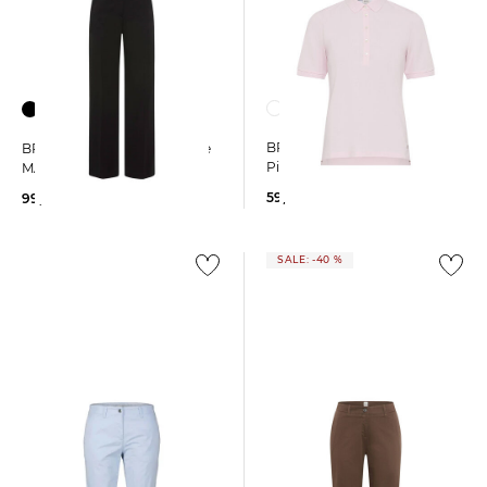
BRAX | Damen Poloshirt
BRAX | Damen Palazzohose
Pique STYLE.CLEO
MAINE
59,95 €
99,95 €
SALE: -40 %