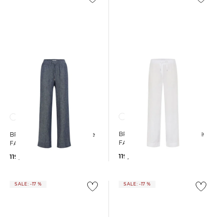
BRAX | Damen Marlenehose
BRAX | Damen Marlenehose
FARINA
FARINA
119,95 €
119,95 €
SALE: -17 %
SALE: -17 %