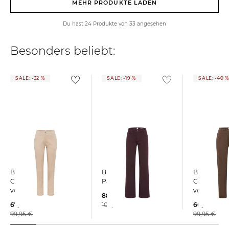
MEHR PRODUKTE LADEN
Du hast 24 Produkte von 33 angesehen
Besonders beliebt:
SALE: -32 %
SALE: -19 %
SALE: -40 
BRAX | Damen
BRAX | Damen
BRAX | Damen
Chinohose MARON S
Palazzohose MAINE
Chinohose
verkürzt
verkürzt
88,95 €
67,95 €
109,95 €
60,15 €
99,95 €
99,95 €