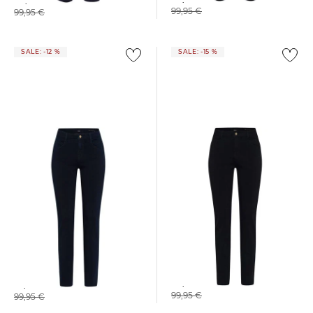
99,95 €
99,95 €
SALE: -12 %
SALE: -15 %
+1
+1
BRAX | Damen Jeans
BRAX | Damen Jeans
SHAKIRA
SHAKIRA
84,75 €
87,95 €
99,95 €
99,95 €