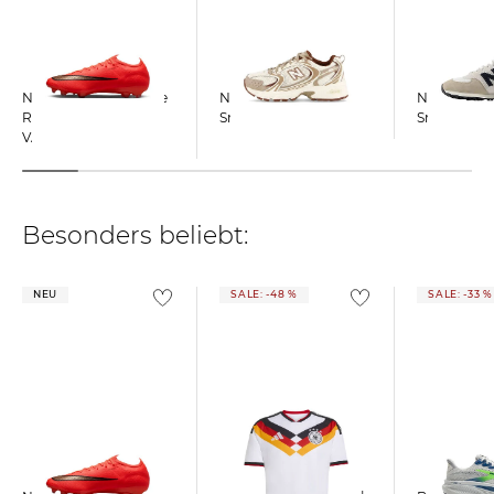
Nike | Fußballschuhe
New Balance |
New Balance
Rasen MERCURIAL
Sneaker 530
Sneaker 57
VAPOR 17 ELITE
Besonders beliebt:
NEU
SALE: -48 %
SALE: -33 %