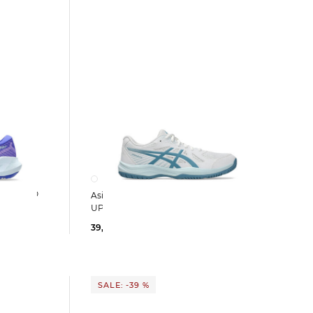
Asics | Herren Trainingsschuhe
UPCOURT 6
39,99 €
65,00 €
SALE: -39 %