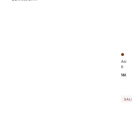
Slim Fit
Gerader Schnitt
ÜBERNEHMEN
Schmaler Schnitt
Tailliert
ÜBERNEHMEN
Asics | Herren Laufschuhe NOVABLAST
6
160,0
SAL