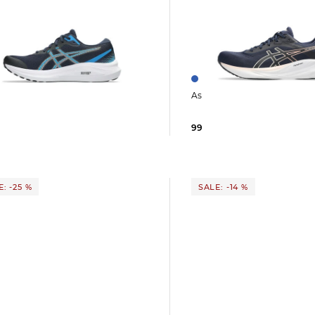
Asics | Damen Laufschuh
IX 13
99,99 €
120,00 €
 €
120,00 €
: -25 %
SALE: -14 %