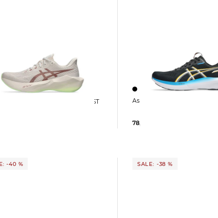
Asics | Herren Laufschuhe
78,39 €
130,00 €
0 €
E: -40 %
SALE: -38 %