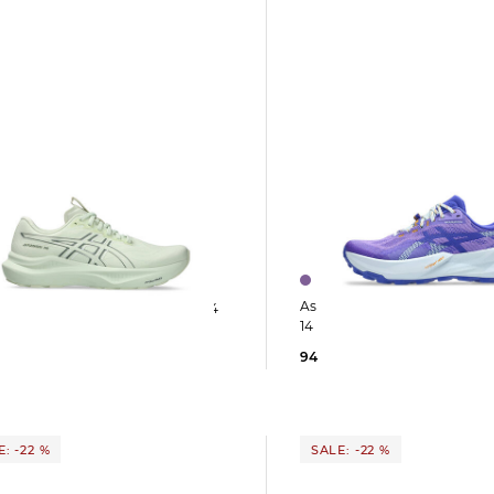
Asics | Damen Laufschuhe TRABUCO
Asics | Damen Laufschuhe GT-2000 14
14
94,95 €
160,00 €
 €
160,00 €
: -22 %
SALE: -22 %