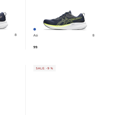
e GEL-FLUX 8
Asics | Herren Laufschuhe GEL-FLUX 8
99,99 €
120,00 €
SALE: -9 %