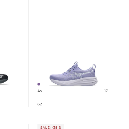
L-NYC 2.0
Asics | Damen Laufschuhe GEL-PLUS 17
67,09 €
110,00 €
SALE: -38 %