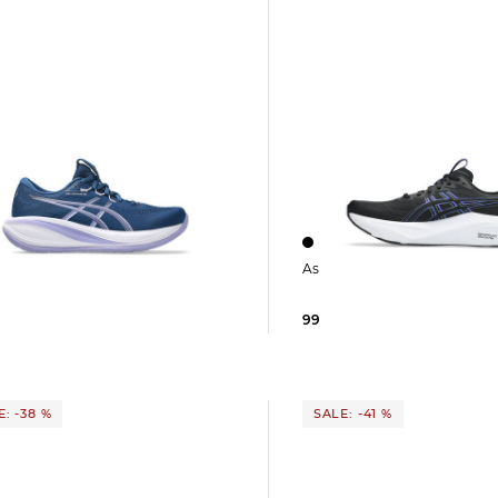
Asics | Herren Laufschuhe
LUS 28
99,95 €
160,00 €
 €
160,00 €
: -38 %
SALE: -41 %