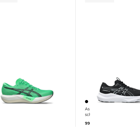
Asics | Damen Laufschuhe GT-2000 2A
schmal
D 5
99,05 €
160,00 €
5 €
190,00 €