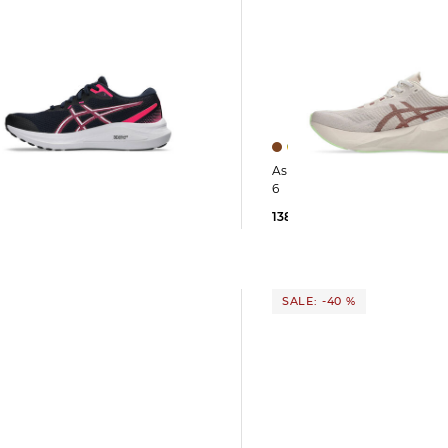
Asics | Damen Laufschuhe NOVABLAST
6
IX 13
138,35 €
160,00 €
 €
120,00 €
SALE: -40 %