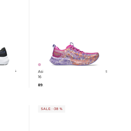
 GT-2000 14
Asics | Damen Laufschuhe NOOSA TRI
16
89,65 €
150,00 €
SALE: -38 %