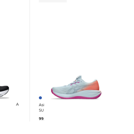
Asics | Sneaker GEL-CUMULUS™ 28
SUNNY SIZZLE
99,95 €
160,00 €