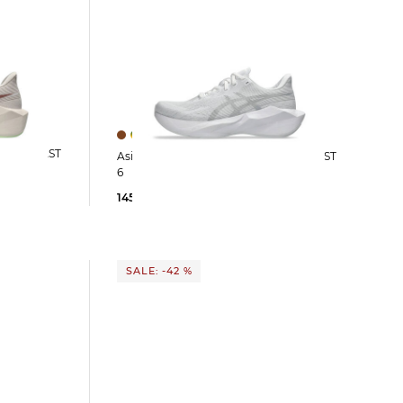
Asics | Damen Laufschuhe NOVABLAST
6
145,45 €
160,00 €
SALE: -42 %