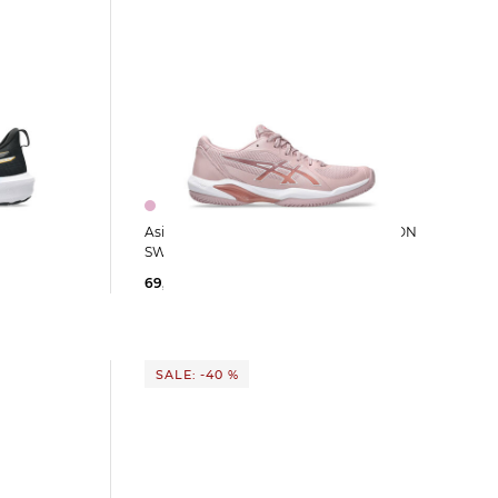
 GT-1000 14
Asics | Damen Tennisschuhe SOLUTION
SWIFT FF 2 CLAY
69,95 €
120,00 €
SALE: -40 %