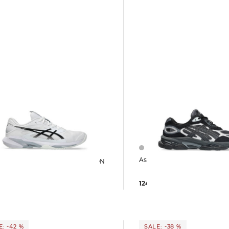
Asics | Herren Sneaker GE
 FF 4 CLAY
124,25 €
160,00 €
5 €
160,00 €
: -42 %
SALE: -38 %