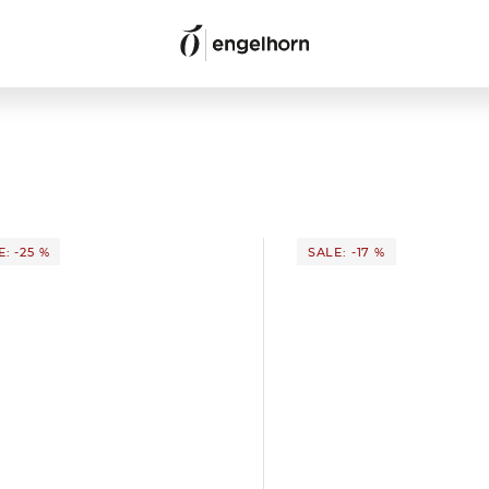
: -25 %
SALE: -17 %