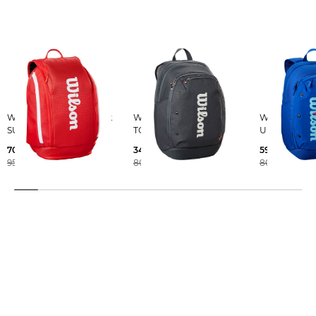
Wilson | Tennisrucksack
Wilson | Tennisrucksack
Wilson | Tennisrucksack
SUPER TOUR
TOUR BACKPACK
ULTRA V5 T
70,35 €
34,99 €
59,35 €
95,00 €
80,00 €
80,00 €