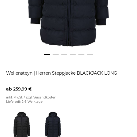
Wellensteyn
|
Herren Steppjacke BLACKJACK LONG
ab
259,99 €
inkl. MwSt. / zzgl.
Versandkosten
Lieferzeit: 2-3 Werktage