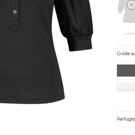
schwa
Größe a
Verfügba