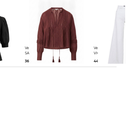
Veronica Beard | Damen Bluse
Veronica Beard | Damen Jeans
SAWYER
VICKI Extra Wide Le
368,00 €
448,00 €