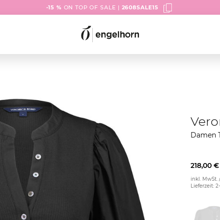
-15 %
ON TOP OF SALE |
2608SALE15
Vero
Damen 
218,00 €
inkl. MwSt. 
Lieferzeit: 