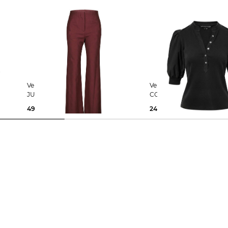
Veronica Beard | Damen Hose
Veronica Beard | Damen Top
JUDE
CORALEE
498,00 €
248,00 €