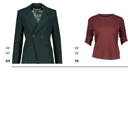
Veronica Beard | Damen Blazer
Veronica Beard | Damen T-Shirt
AMOS DICKEY
WALDORF
698,00 €
198,00 €