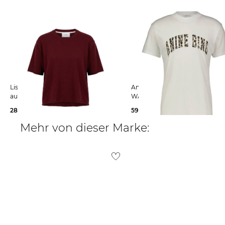
Deutschland
beard@roomtwelve.plus
Lisa Yang | Damen Strickpullover
Anine Bing | Damen T-Shirt
aus Kaschmir CILA
WALKER
280,00 €
59,99 €
120,00 €
Mehr von dieser Marke: