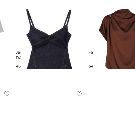
Jacquemus | Damen Jeans-Top
Fabiana Filippi
DAS DE-NIMES PINA
462,55 €
490,00 €
640,00 €