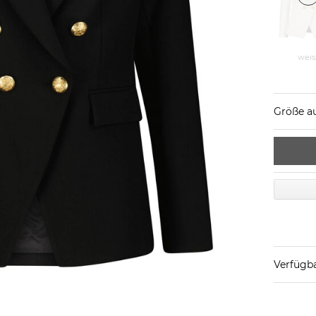
weis
Größe a
Verfügba