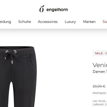
eidung
Schuhe
Accessoires
Luxury
Marken
Sa
SALE: -
Veni
Damen Tr
39,99 €
Niedrigster
inkl. MwSt. 
Lieferzeit: 