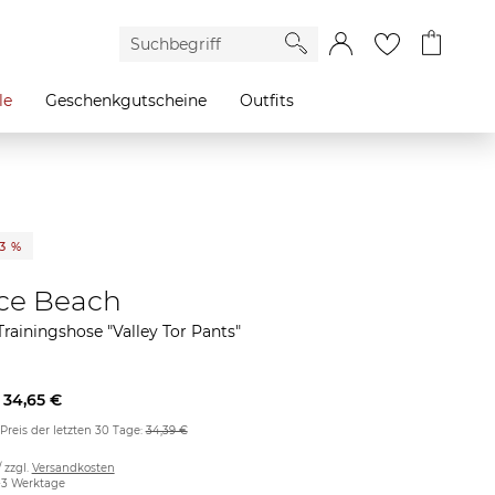
le
Geschenkgutscheine
Outfits
13 %
ce Beach
ainingshose "Valley Tor Pants"
34,65 €
 Preis der letzten 30 Tage:
34,39 €
/ zzgl.
Versandkosten
2-3 Werktage