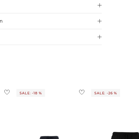
en
250 €
Größe aus
4,95€
d ins Ausland findest du
hier
.
ostenlos
1,95 €
 Ausland findest du
hier
.
SALE: -18 %
SALE: -26 %