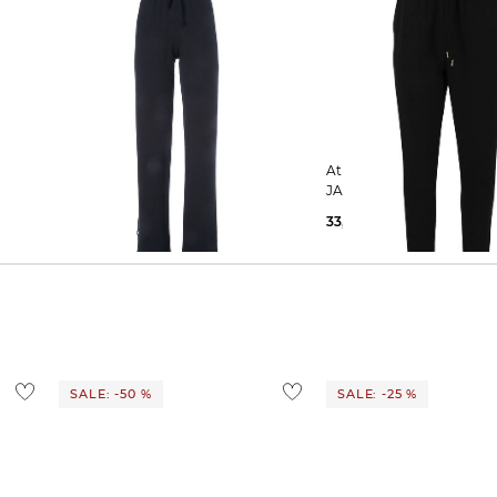
Joy Sportswear | Damen
Athlecia | Damen Jogginghose
ts
Trainingshose Shirley Wellness Pant
JACEY
41,19 €
49,99 €
33,39 €
44,99 €
SALE: -50 %
SALE: -25 %