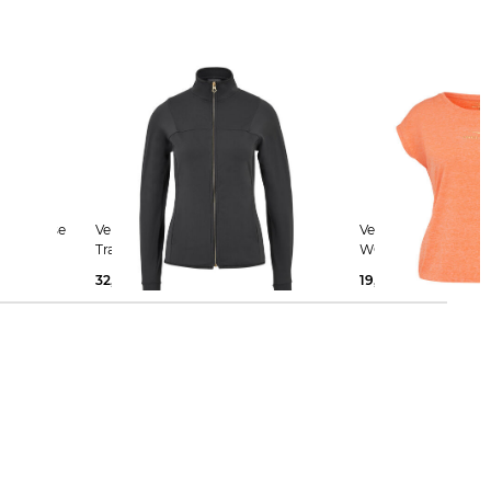
Venice Beach | Damen
Venice Beach | Damen T-Shirt
Trainingsjacke BEVEN
WONDER Relaxed F
32,99 €
69,99 €
19,99 €
39,99 €