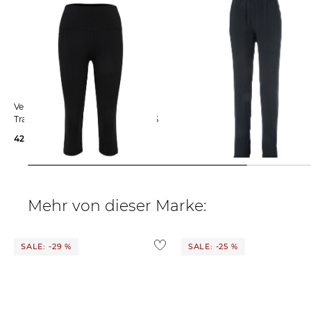
Venice Beach | Damen
Joy Sportswear | Damen
Trainingstights AMELIA 3/4 TIGHTS
Trainingshose Nita Woven Pan
42,15 €
49,99 €
54,99 €
69,99 €
Mehr von dieser Marke:
SALE: -29 %
SALE: -25 %