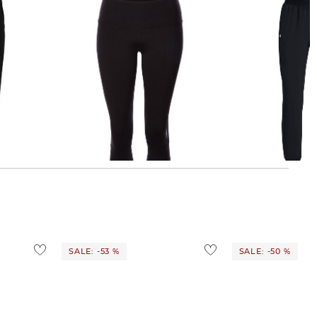
Venice Beach | Damen Fitnesscapri
Under Armour | Damen
"Nomina"
Trainingshose
30,49 €
34,99 €
42,99 €
55,00 €
SALE: -53 %
SALE: -50 %