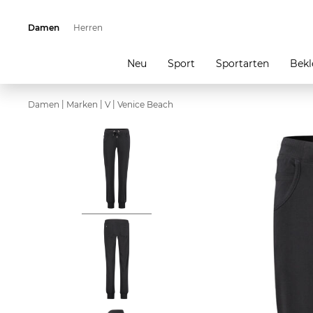
Damen
Herren
Neu
Sport
Sportarten
Bekl
|
|
|
Damen
Marken
V
Venice Beach