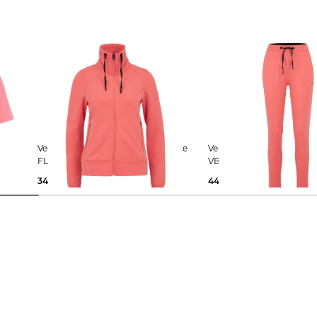
Venice Beach | Damen Sweatjacke
Venice Beach | Dame Jogginghose
FLORENCE mit Stehkragen
VB_SHELLY
34,99 €
69,99 €
44,99 €
59,99 €