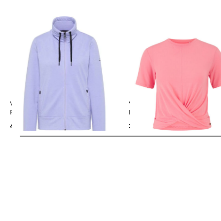
Venice Beach | Damen Jacke
Venice Beach | Damen T-Shirt
FLORENCE
DARLEEN in Wickeloptik
49,99 €
69,99 €
29,99 €
39,99 €