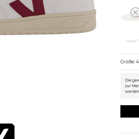
weiss /
Größe: 
Die gew
zur Mer
werden