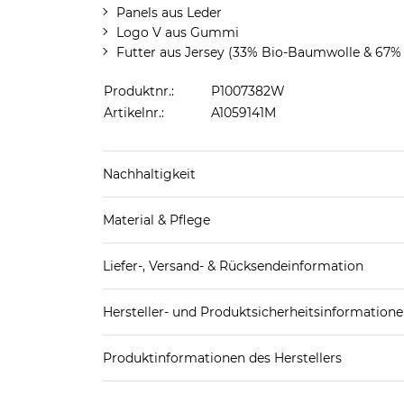
Panels aus Leder
Logo V aus Gummi
Futter aus Jersey (33% Bio-Baumwolle & 67% 
Produktnr.:
P1007382W
Artikelnr.:
A1059141M
Nachhaltigkeit
Material & Pflege
Mehr Information zu diesen Angaben findest d
Obermaterial: Leder
Liefer-, Versand- & Rücksendeinformation
Futter und Decksohle: Textil
Laufsohle: Sonstiges Material (Kunststoff)
Standard-Lieferung innerhalb Deutschlands:
Hersteller- und Produktsicherheitsinformation
DHL-Paket
4,95€ - versandkostenfrei ab 
EAN:
3611820049345
Spedition
3
Produktinformationen des Herstellers
Veja Fair Trade
Weitere Details zu Versandoptionen und Versan
Veja Fair Trade