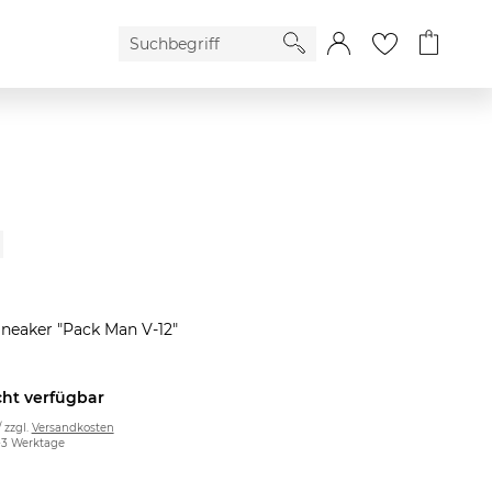
neaker "Pack Man V-12"
cht verfügbar
/ zzgl.
Versandkosten
2-3 Werktage