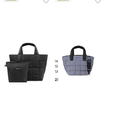
VeeCollective | Damen
VeeCollective | Damen
Handtasche PORTER
Shopper PORTER TOTE
TOTE SMALL MATT BLACK
SMALL
259,00 €
239,00 €