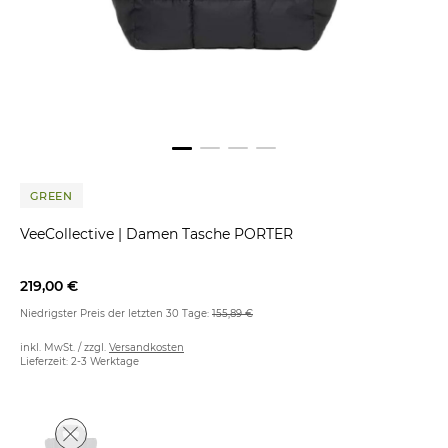
GREEN
VeeCollective
|
Damen Tasche PORTER
219,00 €
Niedrigster Preis der letzten 30 Tage:
155,89 €
inkl. MwSt. / zzgl.
Versandkosten
Lieferzeit: 2-3 Werktage