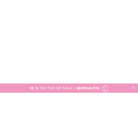
-15 %
ON TOP OF SALE |
2608SALE15
Service
Versand & Lieferung
engelhorn
Zahlungsarten