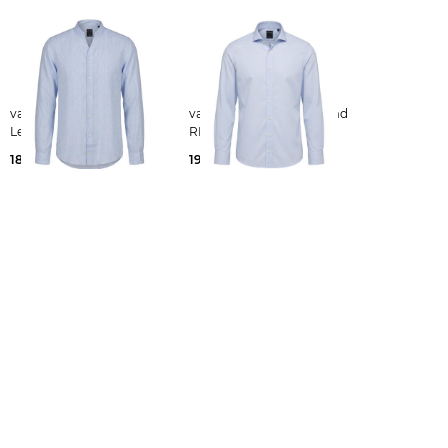
van Laack | Herren
van Laack | Herren Hemd
Leinenhemd RUDO
RESO
189,95 €
199,95 €