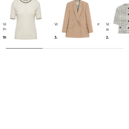
Valentino | Damen
Valentino | Damen Blazer
Valentino | Damen Blazer
Pullover aus Wolle
aus Tweed
980,00 €
3.400,00 €
2.800,00 €