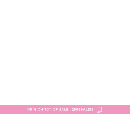
jeder Wettersituation dank der uvex supravision® Anti-
fog Beschichtung
Produktnr.:
P1026317O
-15 %
ON TOP OF SALE |
2608SALE15